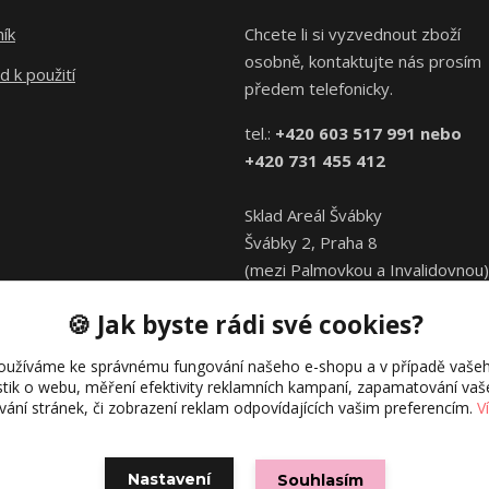
ík
Chcete li si vyzvednout zboží
osobně, kontaktujte nás prosím
 k použití
předem telefonicky.
tel.:
+420 603 517 991 nebo
+420 731 455 412
Sklad Areál Švábky
Švábky 2, Praha 8
(mezi Palmovkou a Invalidovnou)
🍪 Jak byste rádi své cookies?
oužíváme ke správnému fungování našeho e-shopu a v případě vašeh
istik o webu, měření efektivity reklamních kampaní, zapamatování va
ívání stránek, či zobrazení reklam odpovídajících vašim preferencím.
V
© Directions.cz
Vytvořeno na
Eshop-rychle.cz
Nastavení
Souhlasím