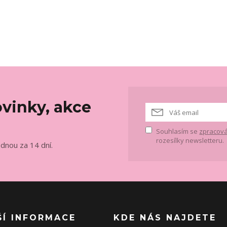
vinky, akce
Souhlasím se
zpracová
rozesílky newsletteru.
ednou za 14 dní.
ŠÍ INFORMACE
KDE NÁS NAJDETE