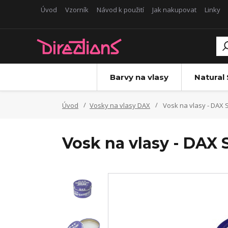
Úvod
Vzorník
Návod k použití
Jak nakupovat
Linky
Barvy na vlasy
Natural
Úvod
Vosky na vlasy DAX
Vosk na vlasy - DAX 
Vosk na vlasy - DAX 