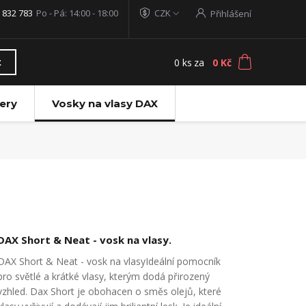
 832 783
Po - Pá: 14:00 - 18:00
CZK
Přihlášení
0
ks
za
0 Kč
t
ery
Vosky na vlasy DAX
DAX Short & Neat - vosk na vlasy.
DAX Short & Neat - vosk na vlasyIdeální pomocník
pro světlé a krátké vlasy, kterým dodá přirozený
vzhled. Dax Short je obohacen o směs olejů, které