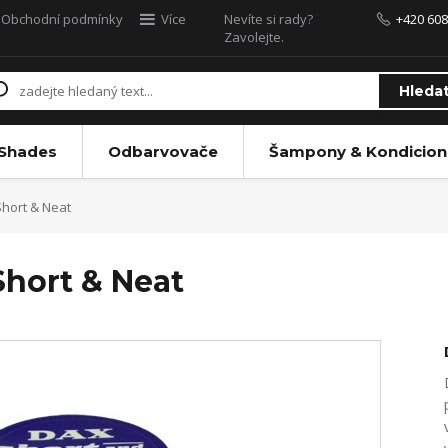
Obchodní podmínky
Více
Nevíte si rady?
+420 608
Zavolejte.
Hleda
 Shades
Odbarvovače
Šampony & Kondicion
Short & Neat
Short & Neat