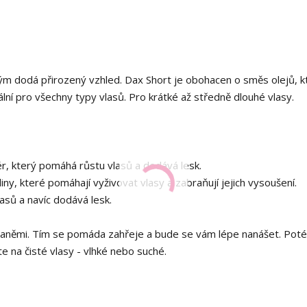
erým dodá přirozený vzhled. Dax Short je obohacen o směs olejů, k
ideální pro všechny typy vlasů. Pro krátké až středně dlouhé vlasy.
nér, který pomáhá růstu vlasů a dodává lesk.
ny, které pomáhají vyživovat vlasy a zabraňují jejich vysoušení.
asů a navíc dodává lesk.
dlaněmi. Tím se pomáda zahřeje a bude se vám lépe nanášet. Poté
jte na čisté vlasy - vlhké nebo suché.