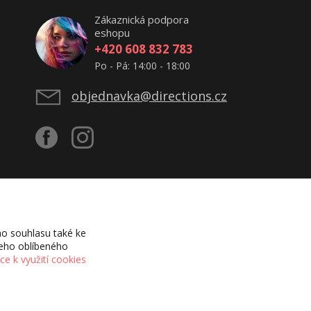
Zákaznická podpora
eshopu
+420 608 832 783
Po - Pá: 14:00 - 18:00
objednavka@directions.cz
o souhlasu také ke
šeho oblíbeného
íce k využití cookies