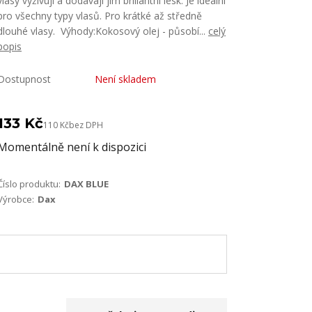
vlasy vyživují a dodávají jim briliantní lesk. Je ideální
pro všechny typy vlasů. Pro krátké až středně
dlouhé vlasy. Výhody:Kokosový olej - působí...
celý
popis
Dostupnost
Není skladem
133 Kč
110 Kč
bez DPH
Momentálně není k dispozici
Číslo produktu:
DAX BLUE
Výrobce:
Dax