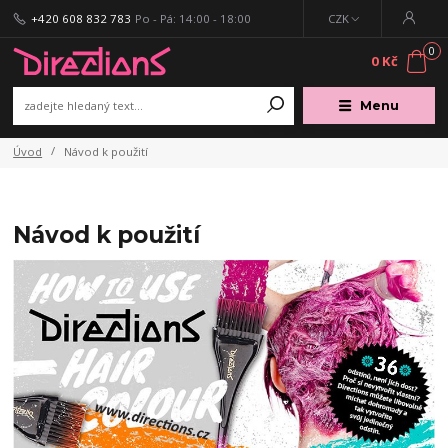
+420 608 832 783
Po - Pá: 14:00 - 18:00
CZK
0
0 Kč
Menu
Úvod
Návod k použití
Návod k použití