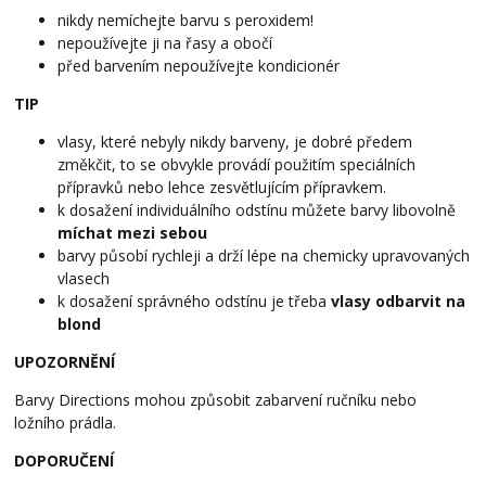
nikdy nemíchejte barvu s peroxidem!
nepoužívejte ji na řasy a obočí
před barvením nepoužívejte kondicionér
TIP
vlasy, které nebyly nikdy barveny, je dobré předem
změkčit, t
o se obvykle provádí použitím speciálních
přípravků nebo lehce zesvětlujícím přípravkem.
k dosažení individuálního odstínu můžete barvy libovolně
míchat mezi sebou
barvy působí rychleji a drží lépe na chemicky upravovaných
vlasech
k dosažení správného odstínu je třeba
vlasy odbarvit na
blond
UPOZORNĚNÍ
Barvy Directions mohou způsobit zabarvení ručníku nebo
ložního prádla.
DOPORUČENÍ