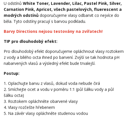
U odstínů
White Toner, Lavender, Lilac, Pastel Pink, Silver,
Carnation Pink, Apricot, všech pastelových, fluerescent a
modrých odstínů
doporučujeme vlasy odbarvit co nejvíce do
běla. Tyto odstíny pracují s barvou podkladu.
Barvy Directions nejsou testovány na zvířatech!
TIP pro dlouhodobý efekt:
Pro dlouhodobý efekt doporučujeme opláchnout vlasy roztokem
z vody a bílého octa ihned po barvení. Zvýší se tak hodnota pH
nabarvených vlasů a výsledný efekt bude trvalejší.
Postup:
1. Oplachujte barvu z vlasů, dokud voda nebude čirá
2. Smíchejte ocet a vodu v poměru 1:1 (půl šálku vody a půl
šálku octa)
3. Roztokem opláchněte obarvené vlasy
4. Vlasy rozčešte hřebenem
5. Na závěr vlasy opláchněte studenou vodou