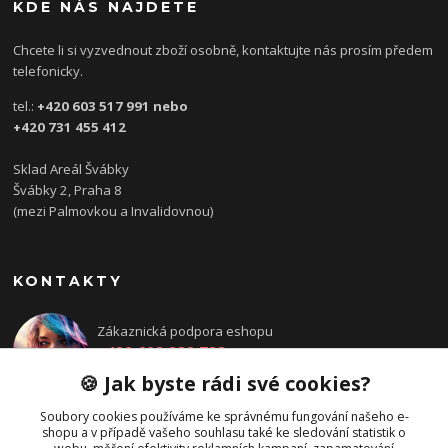
KDE NÁS NAJDETE
Chcete li si vyzvednout zboží osobně, kontaktujte nás prosím předem
telefonicky.
tel.:
+420 603 517 991 nebo
+420 731 455 412
Sklad Areál Švábky
Švábky 2, Praha 8
(mezi Palmovkou a Invalidovnou)
KONTAKTY
Zákaznická podpora eshopu
+420 608 832 783
Po - Pá: 14:00 - 18:00
🍪 Jak byste rádi své cookies?
objednavka@directions.cz
Soubory cookies používáme ke správnému fungování našeho e-
shopu a v případě vašeho souhlasu také ke sledování statistik o