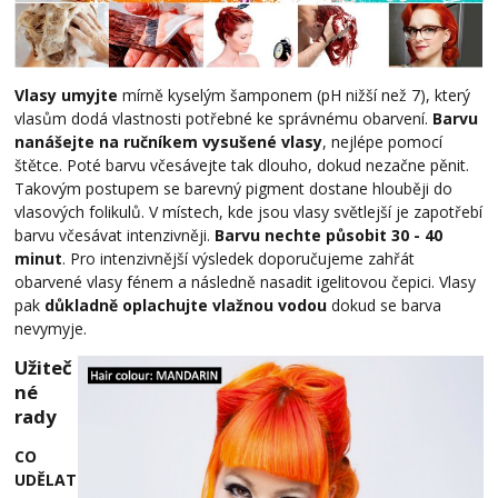
Vlasy umyjte
mírně kyselým šamponem (pH nižší než 7), který
vlasům dodá vlastnosti potřebné ke správnému obarvení.
Barvu
nanášejte na ručníkem vysušené vlasy
, nejlépe pomocí
štětce. Poté barvu včesávejte tak dlouho, dokud nezačne pěnit.
Takovým postupem se barevný pigment dostane hlouběji do
vlasových folikulů. V místech, kde jsou vlasy světlejší je zapotřebí
barvu včesávat intenzivněji.
Barvu nechte působit 30 - 40
minut
. Pro intenzivnější výsledek doporučujeme zahřát
obarvené vlasy fénem a následně nasadit igelitovou čepici. Vlasy
pak
důkladně oplachujte vlažnou vodou
dokud se barva
nevymyje.
Užiteč
né
rady
CO
UDĚLAT