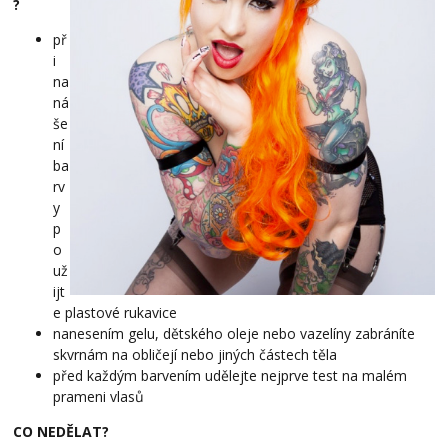
?
př
i
na
ná
še
ní
ba
rv
y
p
o
už
ijt
e plastové rukavice
nanesením gelu, dětského oleje nebo vazelíny zabráníte
skvrnám na obličejí nebo jiných částech těla
před každým barvením udělejte nejprve test na malém
prameni vlasů
CO NEDĚLAT?