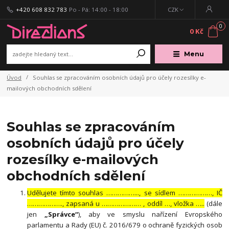
+420 608 832 783
Po - Pá: 14:00 - 18:00
CZK
0
0 Kč
Menu
Úvod
Souhlas se zpracováním osobních údajů pro účely rozesílky e-
mailových obchodních sdělení
Souhlas se zpracováním
osobních údajů pro účely
rozesílky e-mailových
obchodních sdělení
Udělujete tímto souhlas ……………..., se sídlem ………………, IČ
………………., zapsaná u ………………… , oddíl …, vložka …..
(dále
jen
„Správce“
), aby ve smyslu nařízení Evropského
parlamentu a Rady (EU) č. 2016/679 o ochraně fyzických osob