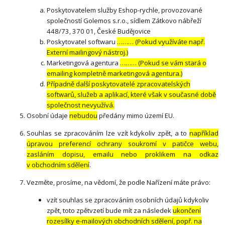
Poskytovatelem služby Eshop-rychle, provozované
společností Golemos s.r.o., sídlem Zátkovo nábřeží
448/73, 370 01, České Budějovice
Poskytovatel softwaru
……… (Pokud využíváte např.
Externí mailingový nástroj.)
Marketingová agentura
……… (Pokud se vám stará o
emailing kompletně marketingová agentura.)
Případně další poskytovatelé zpracovatelských
softwarů, služeb a aplikací, které však v současné době
společnost nevyužívá.
Osobní údaje
nebudou
předány mimo území EU.
Souhlas se zpracováním lze vzít kdykoliv zpět, a to
například
úpravou preferencí ochrany soukromí v patičce webu,
zasláním dopisu, emailu nebo proklikem na odkaz
v obchodním sdělení
.
Vezměte, prosíme, na vědomí, že podle Nařízení máte právo:
vzít souhlas se zpracováním osobních údajů kdykoliv
zpět, toto zpětvzetí bude mít za následek
ukončení
rozesílky e-mailových obchodních sdělení, popř. na