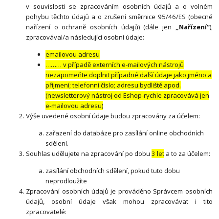
v souvislosti se zpracováním osobních údajů a o volném
pohybu těchto údajů a o zrušení směrnice 95/46/ES (obecné
nařízení o ochraně osobních údajů) (dále jen
„Nařízení“
),
zpracovával/a následující osobní údaje:
emailovou adresu
……… v případě externích e-mailových nástrojů
nezapomeňte doplnit případné další údaje jako jméno a
příjmení; telefonní číslo; adresu bydliště apod.
(newsletterový nástroj od Eshop-rychle zpracovává jen
e-mailovou adresu)
Výše uvedené osobní údaje budou zpracovány za účelem:
zařazení do databáze pro zasílání online obchodních
sdělení.
Souhlas udělujete na zpracování po dobu
3 let
a to za účelem:
zasílání obchodních sdělení, pokud tuto dobu
neprodloužíte
Zpracování osobních údajů je prováděno Správcem osobních
údajů, osobní údaje však mohou zpracovávat i tito
zpracovatelé: