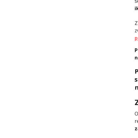
s
i
Z
z
p
P
n
P
s
n
O
r
z