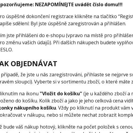
pozorňujeme:
NEZAPOMÍNEJTE uvádět číslo domu!!!
ro úspěšné dokončení registrace klikněte na tlačítko “Regis
apíše sdělení: Byl jste úspěšně zaregistrován a přihlášen.
ím jste přihlášeni do e-shopu (vpravo na místě pro přihláše
ro změnu vašich údajů). Při dalších nákupech budete vypl
ESLO.
JAK OBJEDNÁVAT
 případě, že jste u nás zaregistrováni, přihlaste se nejprve
ravém sloupci). Vyberte si v sortimentu zboží, o které máte 
liknutím na ikonu
"Vložit do košíku"
(je u každého zboží a
loženo do košíku. Kolik zboží a jako je jeho celková cena vidí
konky nákupního košíku
. Vždy po kliknutí na produkt vám
okračovat v nákupu, nebo si můžete nechat zobrazit kompl
ž bude váš nákup hotový, klikněte na počet položek s cenou