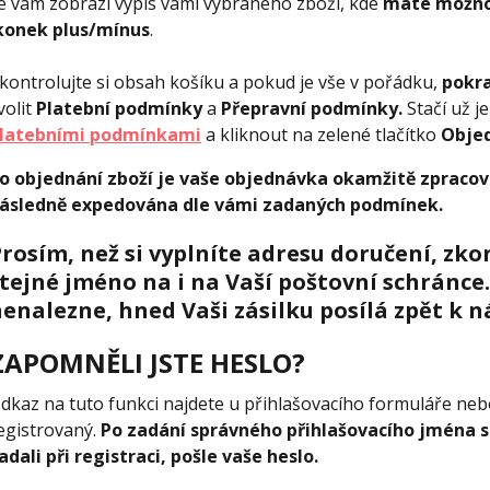
e vám zobrazí výpis vámi vybraného zboží, kde
máte možnos
konek plus/mínus
.
kontrolujte si obsah košíku a pokud je vše v pořádku,
pokra
volit
Platební podmínky
a
Přepravní podmínky.
Stačí už j
latebními podmínkami
a kliknout na zelené tlačítko
Objed
o objednání zboží je vaše objednávka
okamžitě
zpraco
ásledně expedována dle vámi zadaných podmínek.
rosím, než si vyplníte adresu doručení, zk
tejné jméno na i na Vaší poštovní schránce
enalezne, hned Vaši zásilku posílá zpět k 
ZAPOMNĚLI JSTE HESLO?
dkaz na tuto funkci najdete u přihlašovacího formuláře ne
egistrovaný.
Po zadání správného přihlašovacího jména s
adali při registraci, pošle vaše heslo.