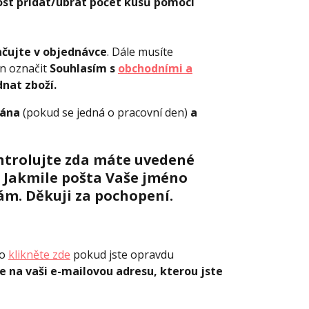
t přidat/ubrat počet kusů pomocí
čujte v objednávce
. Dále musíte
en označit
Souhlasím s
obchodními a
nat zboží.
vána
(pokud se jedná o pracovní den)
a
ontrolujte zda máte uvedené
. Jakmile pošta Vaše jméno
nám. Děkuji za pochopení.
bo
klikněte zde
pokud jste opravdu
e na vaši e-mailovou adresu, kterou jste