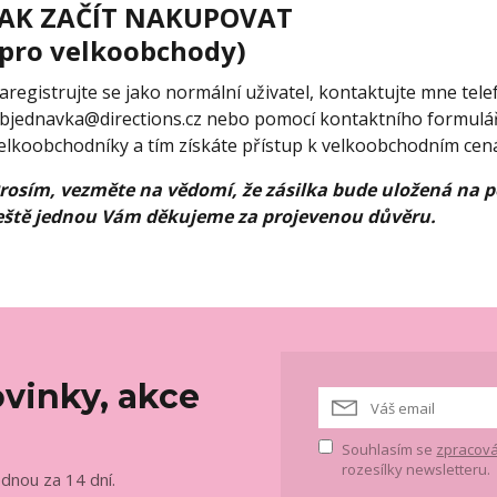
JAK ZAČÍT NAKUPOVAT
(pro velkoobchody)
aregistrujte se jako normální uživatel, kontaktujte mne tele
bjednavka@directions.cz nebo pomocí kontaktního formulá
elkoobchodníky a tím získáte přístup k velkoobchodním cen
rosím, vezměte na vědomí, že zásilka bude uložená na 
eště jednou Vám děkujeme za projevenou důvěru.
vinky, akce
Souhlasím se
zpracová
rozesílky newsletteru.
ednou za 14 dní.