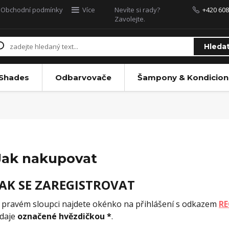
Obchodní podmínky
Více
Nevíte si rady?
+420 608
Zavolejte.
Hleda
 Shades
Odbarvovače
Šampony & Kondicion
Jak nakupovat
JAK SE ZAREGISTROVAT
 pravém sloupci najdete okénko na přihlášení s odkazem
RE
daje
označené hvězdičkou *
.