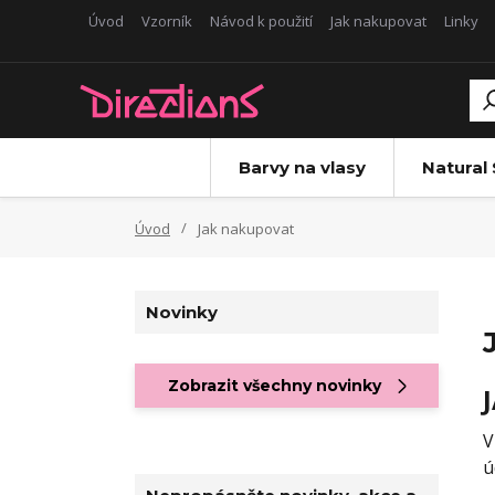
Úvod
Vzorník
Návod k použití
Jak nakupovat
Linky
Barvy na vlasy
Natural
Úvod
Jak nakupovat
Novinky
Zobrazit všechny novinky
V
ú