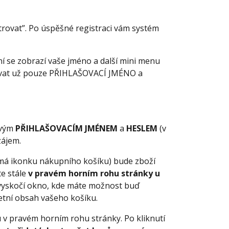
trovat”. Po úspěšné registraci vám systém
ní se zobrazí vaše jméno a další mini menu
ňovat už pouze PŘIHLAŠOVACÍ JMÉNO a
 svým
PŘIHLAŠOVACÍM JMÉNEM
a
HESLEM
(v
zájem.
 má ikonku nákupního košíku) bude zboží
te stále
v pravém horním rohu stránky u
 vyskočí okno, kde máte možnost buď
etní obsah vašeho košíku.
 v pravém horním rohu stránky. Po kliknutí