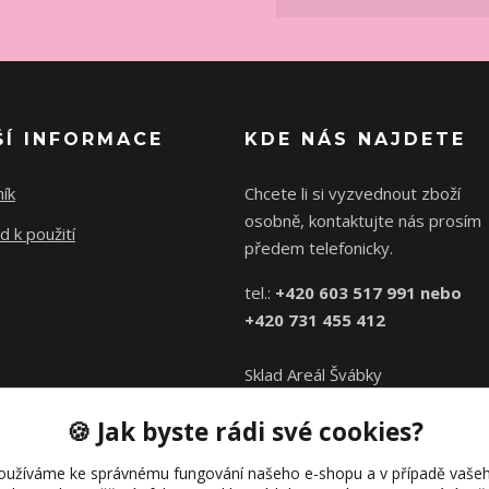
ŠÍ INFORMACE
KDE NÁS NAJDETE
ík
Chcete li si vyzvednout zboží
osobně, kontaktujte nás prosím
 k použití
předem telefonicky.
tel.:
+420 603 517 991 nebo
+420 731 455 412
Sklad Areál Švábky
Švábky 2, Praha 8
🍪 Jak byste rádi své cookies?
(mezi Palmovkou a Invalidovnou)
oužíváme ke správnému fungování našeho e-shopu a v případě vašeh