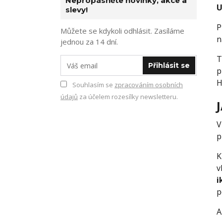
Nepropásněte novinky, akce a
U
slevy!
P
Můžete se kdykoli odhlásit. Zasíláme
n
jednou za 14 dní.
T
Přihlásit se
p
H
Souhlasím se
zpracováním osobních
údajů
za účelem rozesílky newsletteru.
V
p
K
v
i
p
A