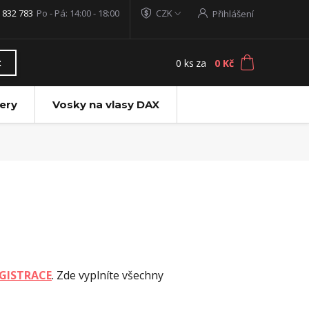
 832 783
Po - Pá: 14:00 - 18:00
CZK
Přihlášení
0
ks
za
0 Kč
t
ery
Vosky na vlasy DAX
GISTRACE
. Zde vyplníte všechny