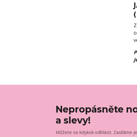
Z
o
v
P
J
Nepropásněte no
a slevy!
Můžete se kdykoli odhlásit. Zasíláme j