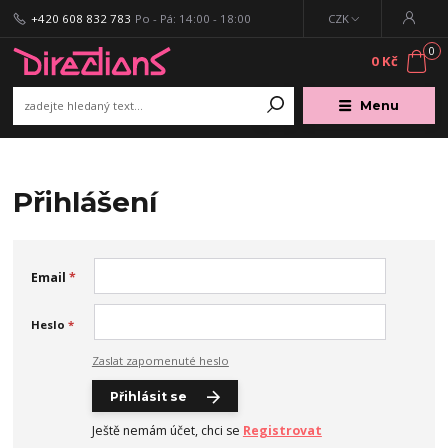
+420 608 832 783
Po - Pá: 14:00 - 18:00
CZK
0
0 Kč
Menu
Přihlášení
Email
*
Heslo
*
Zaslat zapomenuté heslo
Přihlásit se
Ještě nemám účet, chci se
Registrovat