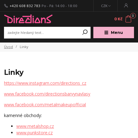
+420 608 832 783
Po - Pá: 14:00 - 18:00
CZK
0
0 Kč
Menu
Úvod
Linky
Linky
https://www.instagram.com/directions_cz
www.facebook.com/directionsbarvynavlasy
www.facebook.com/metalmakeupofficial
kamenné obchody:
www.metalshop.cz
www.punkstore.cz