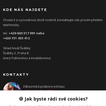
KDE NÁS NAJDETE
Chcete li si vyzvednout zboží osobně, kontaktujte nás prosím předem
telefonicky.
tel.:
+420 603 517 991 nebo
+420 731 455 412
Sklad Areál Švábky
Švábky 2, Praha 8
(mezi Palmovkou a Invalidovnou)
KONTAKTY
Zákaznická podpora eshopu
+420 608 832 783
Po - Pá: 14:00 - 18:00
🍪 Jak byste rádi své cookies?