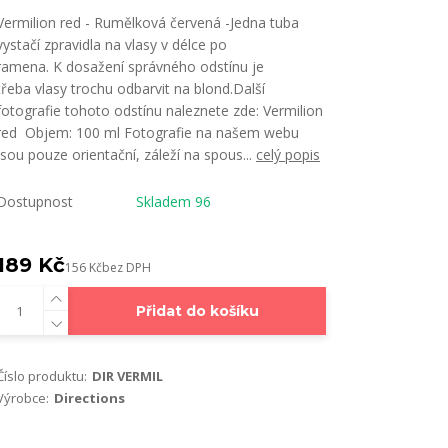
Vermilion red - Rumělková červená -Jedna tuba
vystačí zpravidla na vlasy v délce po
ramena. K dosažení správného odstínu je
třeba vlasy trochu odbarvit na blond.Další
fotografie tohoto odstínu naleznete zde: Vermilion
red Objem: 100 ml Fotografie na našem webu
jsou pouze orientační, záleží na spous...
celý popis
Dostupnost
Skladem 96
189 Kč
156 Kč
bez DPH
Přidat do košíku
Číslo produktu:
DIR VERMIL
Výrobce:
Directions