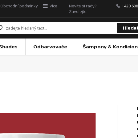
Obchodní podmínky
Více
Nevíte si rady?
+420 608
Zavolejte.
Hleda
 Shades
Odbarvovače
Šampony & Kondicion