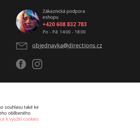
Zákaznická podpora
eshopu
+420 608 832 783
Po - Pá: 14:00 - 18:00
objednavka@directions.cz
o souhlasu také ke
šeho oblíbeného
íce k využití cookies