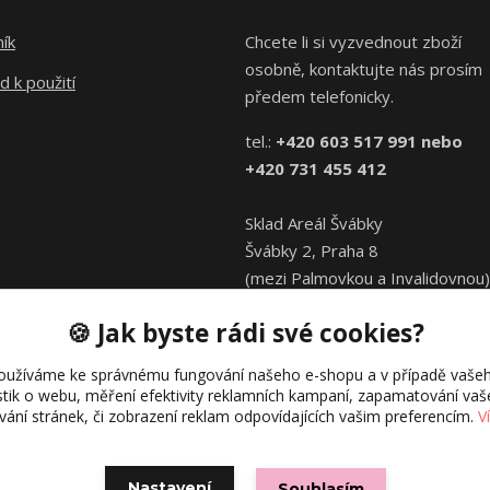
ík
Chcete li si vyzvednout zboží
osobně, kontaktujte nás prosím
 k použití
předem telefonicky.
tel.:
+420 603 517 991 nebo
+420 731 455 412
Sklad Areál Švábky
Švábky 2, Praha 8
(mezi Palmovkou a Invalidovnou)
🍪 Jak byste rádi své cookies?
oužíváme ke správnému fungování našeho e-shopu a v případě vašeh
istik o webu, měření efektivity reklamních kampaní, zapamatování va
ívání stránek, či zobrazení reklam odpovídajících vašim preferencím.
V
© Directions.cz
Vytvořeno na
Eshop-rychle.cz
Nastavení
Souhlasím