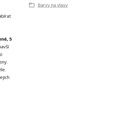
Barvy na vlasy
bírat
ené, 5
avší
ho
eny.
le.
ejich