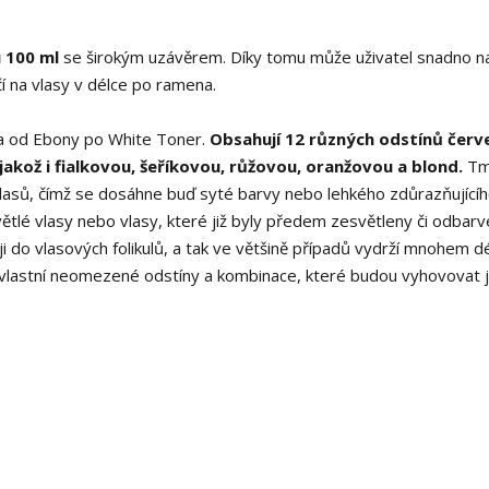
 100 ml
se širokým uzávěrem. Díky tomu může uživatel snadno na
čí na vlasy v délce po ramena.
ra od Ebony po White Toner.
Obsahují 12 různých odstínů červ
jakož i fialkovou, šeříkovou, růžovou, oranžovou a blond.
Tm
vlasů, čímž se dosáhne buď syté barvy nebo lehkého zdůrazňující
větlé vlasy nebo vlasy, které již byly předem zesvětleny či odbarv
 do vlasových folikulů, a tak ve většině případů vydrží mnohem dé
 vlastní neomezené odstíny a kombinace, které budou vyhovovat j