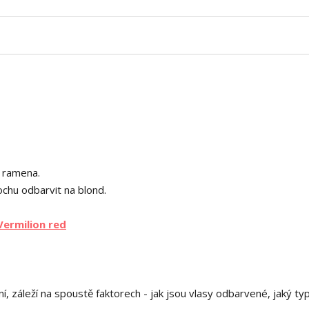
o ramena.
ochu odbarvit na blond.
Vermilion red
 záleží na spoustě faktorech - jak jsou vlasy odbarvené, jaký ty