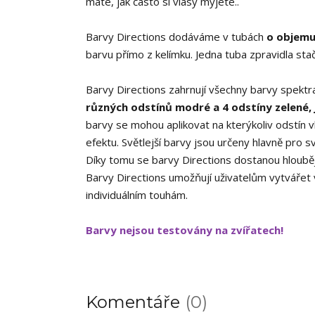
máte, jak často si vlasy myjete..
Barvy Directions dodáváme v tubách
o objemu
barvu přímo z kelímku. Jedna tuba zpravidla sta
Barvy Directions zahrnují všechny barvy spekt
různých odstínů modré a 4 odstíny zelené, 
barvy se mohou aplikovat na kterýkoliv odstín 
efektu. Světlejší barvy jsou určeny hlavně pro s
Díky tomu se barvy Directions dostanou hlouběji
Barvy Directions umožňují uživatelům vytvářet
individuálním touhám.
Barvy nejsou testovány na zvířatech!
Komentáře
0