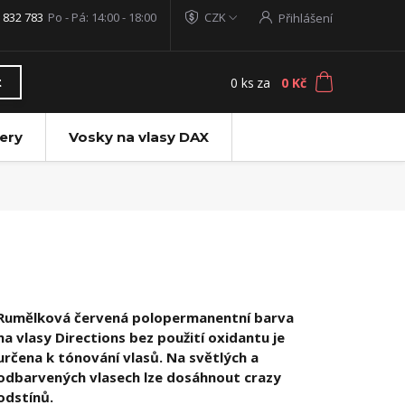
 832 783
Po - Pá: 14:00 - 18:00
CZK
Přihlášení
0
ks
za
0 Kč
t
ery
Vosky na vlasy DAX
Rumělková červená polopermanentní barva
na vlasy Directions bez použití oxidantu je
určena k tónování vlasů. Na světlých a
odbarvených vlasech lze dosáhnout crazy
odstínů.