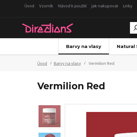
Úvod
Vzorník
Návod k použití
Jak nakupovat
Linky
Barvy na vlasy
Natural
Úvod
Barvy na vlasy
Vermilion Red
Vermilion Red