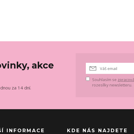
vinky, akce
Souhlasím se
zpracová
rozesílky newsletteru.
ednou za 14 dní.
ŠÍ INFORMACE
KDE NÁS NAJDETE