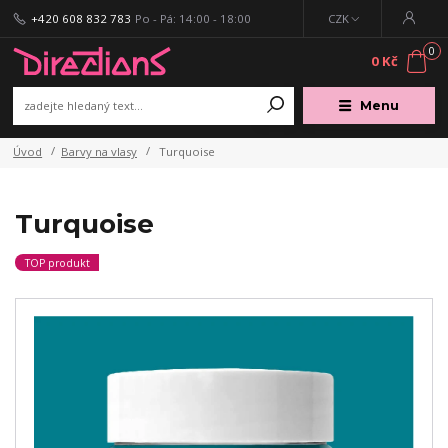
+420 608 832 783
Po - Pá: 14:00 - 18:00
CZK
0
0 Kč
Menu
Úvod
Barvy na vlasy
Turquoise
Turquoise
TOP produkt