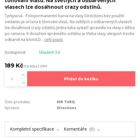
tónování vlasů. Na světlých a odbarvených
vlasech lze dosáhnout crazy odstínů.
Tyrkysová - Polopermanentní barva na vlasy Directions bez použití
oxidantu je určena k tónování vlasů. Na světlých a odbarvených vlasech
lze dosáhnout crazy odstínů.Jedna tuba vystačí zpravidla na vlasy v délce
po ramena. K dosažení správného odstínu je třeba vlasy alespoň trochu
odbarvit na blond.D...
celý popis
Dostupnost
Skladem 54
189 Kč
156 Kč
bez DPH
Přidat do košíku
Číslo produktu:
DIR TURQ
Výrobce:
Directions
Kompletní specifikace
Komentáře
0