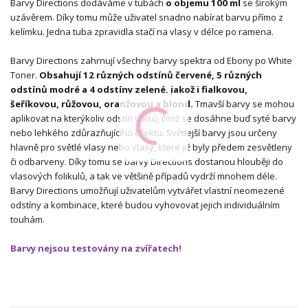
Barvy Directions dodáváme v tubách
o objemu 100 ml
se širokým
uzávěrem. Díky tomu může uživatel snadno nabírat barvu přímo z
kelímku. Jedna tuba zpravidla stačí na vlasy v délce po ramena.
Barvy Directions zahrnují všechny barvy spektra od Ebony po White
Toner.
Obsahují 12 různých odstínů červené, 5 různých
odstínů modré a 4 odstíny zelené, jakož i fialkovou,
šeříkovou, růžovou, oranžovou a blond.
Tmavší barvy se mohou
aplikovat na kterýkoliv odstín vlasů, čímž se dosáhne buď syté barvy
nebo lehkého zdůrazňujícího efektu. Světlejší barvy jsou určeny
hlavně pro světlé vlasy nebo vlasy, které již byly předem zesvětleny
či odbarveny. Díky tomu se barvy Directions dostanou hlouběji do
vlasových folikulů, a tak ve většině případů vydrží mnohem déle.
Barvy Directions umožňují uživatelům vytvářet vlastní neomezené
odstíny a kombinace, které budou vyhovovat jejich individuálním
touhám.
Barvy nejsou testovány na zvířatech!