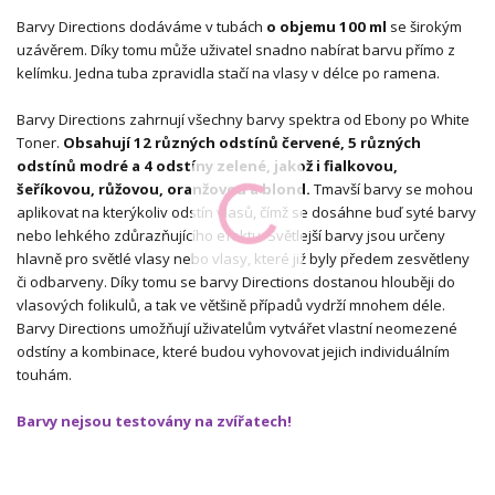
Barvy Directions dodáváme v tubách
o objemu 100 ml
se širokým
uzávěrem. Díky tomu může uživatel snadno nabírat barvu přímo z
kelímku. Jedna tuba zpravidla stačí na vlasy v délce po ramena.
Barvy Directions zahrnují všechny barvy spektra od Ebony po White
Toner.
Obsahují 12 různých odstínů červené, 5 různých
odstínů modré a 4 odstíny zelené, jakož i fialkovou,
šeříkovou, růžovou, oranžovou a blond.
Tmavší barvy se mohou
aplikovat na kterýkoliv odstín vlasů, čímž se dosáhne buď syté barvy
nebo lehkého zdůrazňujícího efektu. Světlejší barvy jsou určeny
hlavně pro světlé vlasy nebo vlasy, které již byly předem zesvětleny
či odbarveny. Díky tomu se barvy Directions dostanou hlouběji do
vlasových folikulů, a tak ve většině případů vydrží mnohem déle.
Barvy Directions umožňují uživatelům vytvářet vlastní neomezené
odstíny a kombinace, které budou vyhovovat jejich individuálním
touhám.
Barvy nejsou testovány na zvířatech!