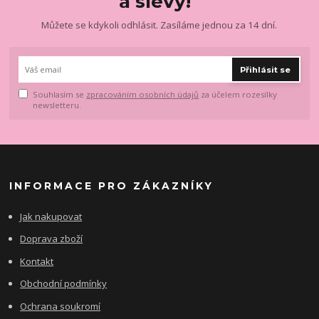
a slevy!
Můžete se kdykoli odhlásit. Zasíláme jednou za 14 dní.
Přihlásit se
Souhlasím se
zpracováním osobních údajů
za účelem rozesílky
newsletteru.
INFORMACE PRO ZÁKAZNÍKY
Jak nakupovat
Doprava zboží
Kontakt
Obchodní podmínky
Ochrana soukromí