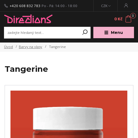
+420 608 832 783
Po - Pá: 14:00 - 18:00
CZK
0
0 Kč
Menu
Úvod
Barvy na vlasy
Tangerine
Tangerine