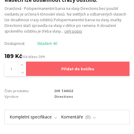
Oranžová - Polopermanentní barva na vlasy Directions bez použití
oxidantu je určena k tónování vlasů. Na světlých a odbarvených vlasech
lze dosáhnout crazy odstínů.Polopermanentní barva na vlasy značky
Directions stačí zpravidla na vlasy v délce po ramena. K dosažení
správného odstínu je třeba vlasy...
celý popis
Dostupnost
Skladem 40
189 Kč
156 Kč
bez DPH
Přidat do košíku
Číslo produktu:
DIR TANGE
Výrobce:
Directions
Kompletní specifikace
Komentáře
0