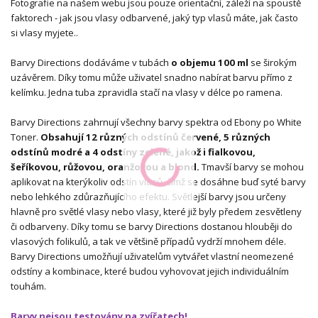
Fotografie na našem webu jsou pouze orientační, záleží na spoustě
faktorech - jak jsou vlasy odbarvené, jaký typ vlasů máte, jak často
si vlasy myjete..
Barvy Directions dodáváme v tubách
o objemu 100 ml
se širokým
uzávěrem. Díky tomu může uživatel snadno nabírat barvu přímo z
kelímku. Jedna tuba zpravidla stačí na vlasy v délce po ramena.
Barvy Directions zahrnují všechny barvy spektra od Ebony po White
Toner.
Obsahují 12 různých odstínů červené, 5 různých
odstínů modré a 4 odstíny zelené, jakož i fialkovou,
šeříkovou, růžovou, oranžovou a blond.
Tmavší barvy se mohou
aplikovat na kterýkoliv odstín vlasů, čímž se dosáhne buď syté barvy
nebo lehkého zdůrazňujícího efektu. Světlejší barvy jsou určeny
hlavně pro světlé vlasy nebo vlasy, které již byly předem zesvětleny
či odbarveny. Díky tomu se barvy Directions dostanou hlouběji do
vlasových folikulů, a tak ve většině případů vydrží mnohem déle.
Barvy Directions umožňují uživatelům vytvářet vlastní neomezené
odstíny a kombinace, které budou vyhovovat jejich individuálním
touhám.
Barvy nejsou testovány na zvířatech!