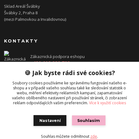
Sklad Areál Švábky
Švábky 2, Praha 8
(mezi Palmovkou a Invalidovnou)
KONTAKTY
Zákaznická podpora eshopu
+420 608 832 783
Po - Pá: 14:00 - 18:00
🍪 Jak byste rádi své cookies?
objednavka@directions.cz
Soubory cookies používáme ke správnému fungování našeho e-
shopu a v případě vašeho souhlasu také ke sledování statistik o
webu, měření efektivity reklamních kampaní, zapamatování
vašeho oblíbeného nastavení při používání stránek, či zobrazení
reklam odpovídajících vašim preferencím.
Více k využití cookies
Nastavení
Souhlasím
© Directions.cz
Souhlas můžete odmítnout
zde
.
Vytvořeno na
Eshop-rychle.cz