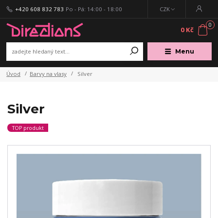
+420 608 832 783
Po - Pá: 14:00 - 18:00
CZK
0
0 Kč
Menu
Úvod
Barvy na vlasy
Silver
Silver
TOP produkt