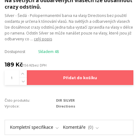
Na světlých a odbarvených vlasech lze dosáhnout
crazy odstínů.
Silver - Šedá - Polopermanentní barva na vlasy Directions bez použití
oxidantu je určena k tónování vlasů. Na světlých a odbarvených vlasech
lze dosáhnout crazy odstínů.Jedna tuba vystačí zpravidla na vlasy v délce
po ramena. Odstín Silver se může nanášet pouze na vlasy, které jsou již
odbarveny co ...
celý popis
Dostupnost
Skladem 48
189 Kč
156 Kč
bez DPH
Přidat do košíku
Číslo produktu:
DIR SILVER
Výrobce:
Directions
Kompletní specifikace
Komentáře
0