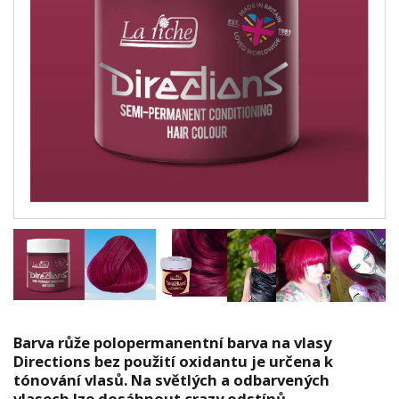
Barva růže polopermanentní barva na vlasy
Directions bez použití oxidantu je určena k
tónování vlasů. Na světlých a odbarvených
vlasech lze dosáhnout crazy odstínů.