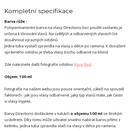
Kompletní specifikace
Barva růže -
Polopermanentní barva na vlasy Directions bez použití oxidantu je
určena k tónování vlasů. Na světlých a odbarvených vlasech lze
dosáhnout výrazných odstínů.
Jedna tuba vystačí zpravidla na vlasy v délce po ramena. K dosažení
správného odstínu je třeba vlasy trochu odbarvit na blond.
Zde naleznete další fotografie odstínu:
Rose Red
Objem: 100 ml
Fotografie na našem webu jsou pouze orientační, záleží na spoustě
faktorech - jak jsou vlasy odbarvené, jaký typ vlasů máte, jak často
si vlasy myjete..
Barvy Directions dodáváme v tubách
o objemu 100 ml
se širokým
uzávěrem. Díky tomu může uživatel snadno nabírat barvu přímo z
kelímku. Jedna tuba zpravidla stačí na vlasy v délce po ramena.