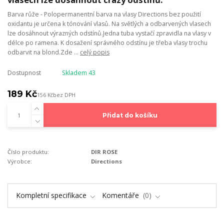
Barva růže - Polopermanentní barva na vlasy Directions bez použití
oxidantu je určena k tónování vlasů. Na světlých a odbarvených vlasech
lze dosáhnout výrazných odstínů.Jedna tuba vystačí zpravidla na vlasy v
délce po ramena. K dosažení správného odstínu je třeba vlasy trochu
odbarvit na blond.Zde ...
celý popis
Dostupnost
Skladem 43
189 Kč
156 Kč
bez DPH
Přidat do košíku
Číslo produktu:
DIR ROSE
Výrobce:
Directions
Kompletní specifikace
Komentáře
0