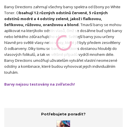
Barvy Directions zahrnují všechny barvy spektra od Ebony po White
Toner. O
bsahují 12 různých odstínů červené, 5 různých
odstínů modré a 4 odstíny zelené, jakož i fialkovou,
šeříkovou, růžovou, oranžovou a blond.
Tmavší barvy se mohou
aplikovat na kterýkoliv odstín vlasů, čímž se dosáhne buď syté barvy
nebo lehkého zdůrazňujícího efektu. Světlejší barvy jsou určeny
hlavně pro světlé vlasy nebo vlasy, které již byly předem zesvětleny
či odbarveny. Díky tomu se barvy Directions dostanou hlouběji do
vlasových folikulů, a tak ve většině případů vydrží mnohem déle.
Barvy Directions umožňují uživatelům vytvářet vlastní neomezené
odstíny a kombinace, které budou vyhovovat jejich individuálním
touhám.
Barvy nejsou testovány na zvířatech!
Potřebujete poradit?