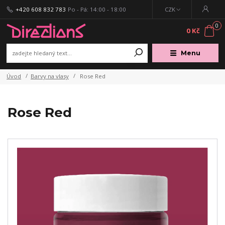
+420 608 832 783
Po - Pá: 14:00 - 18:00
CZK
0
0 Kč
Menu
Úvod
Barvy na vlasy
Rose Red
Rose Red