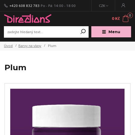
+420 608 832 783
Po - Pá: 14:00 - 18:00
CZK
0
0 Kč
Menu
Úvod
Barvy na vlasy
Plum
Plum