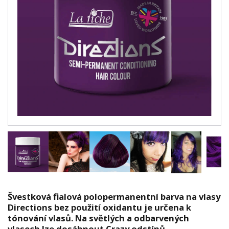
Švestková fialová polopermanentní barva na vlasy
Directions bez použití oxidantu je určena k
tónování vlasů. Na světlých a odbarvených
vlasech lze dosáhnout Crazy odstínů.