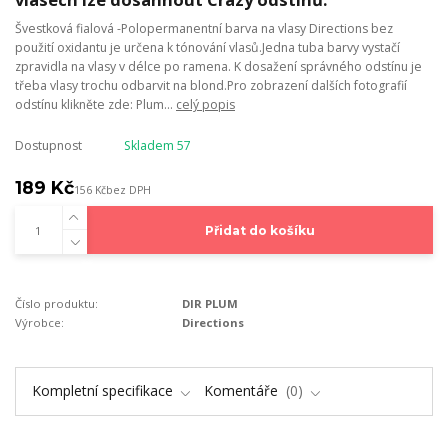
Švestková fialová -Polopermanentní barva na vlasy Directions bez
použití oxidantu je určena k tónování vlasů.Jedna tuba barvy vystačí
zpravidla na vlasy v délce po ramena. K dosažení správného odstínu je
třeba vlasy trochu odbarvit na blond.Pro zobrazení dalších fotografií
odstínu klikněte zde: Plum...
celý popis
Dostupnost
Skladem 57
189 Kč
156 Kč
bez DPH
Přidat do košíku
Číslo produktu:
DIR PLUM
Výrobce:
Directions
Kompletní specifikace
Komentáře
0