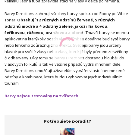
kelímku. Jedna tuba zpravidla stačí na vlasy v délce po ramena.
Barvy Directions zahrnují všechny barvy spektra od Ebony po White
Toner.
Obsahují 12 různých odstínů červené, 5 různých
odstínů modré a 4 odstíny zelené, jakož i fialkovou,
šeříkovou, růžovou, oranžovou a blond.
Tmavší barvy se mohou
aplikovat na kterýkoliv odstín vlasů, čímž se dosáhne buď syté barvy
nebo lehkého zdůrazňujícího efektu. Světlejší barvy jsou určeny
hlavně pro světlé vlasy nebo vlasy, které již byly předem zesvětleny
či odbarveny. Díky tomu se barvy Directions dostanou hlouběji do
vlasových folikulů, a tak ve většině případů vydrží mnohem déle.
Barvy Directions umožňují uživatelům vytvářet vlastní neomezené
odstíny a kombinace, které budou vyhovovat jejich individuálním
touhám.
Barvy nejsou testovány na zvířatech!
Potřebujete poradit?