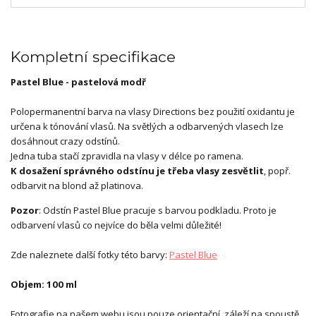
Kompletní specifikace
Pastel Blue - pastelová modř
Polopermanentní barva na vlasy Directions bez použití oxidantu je
určena k tónování vlasů. Na světlých a odbarvených vlasech lze
dosáhnout crazy odstínů.
Jedna tuba stačí zpravidla na vlasy v délce po ramena.
K dosažení správného odstínu je třeba vlasy zesvětlit
, popř.
odbarvit na blond až platinova.
Pozor
: Odstín Pastel Blue pracuje s barvou podkladu. Proto je
odbarvení vlasů co nejvíce do běla velmi důležité!
Zde naleznete další fotky této barvy:
Pastel Blue
Objem: 100 ml
Fotografie na našem webu jsou pouze orientační, záleží na spoustě