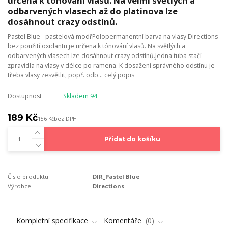
určena k tónování vlasů. Na velmi světlých a
odbarvených vlasech až do platinova lze
dosáhnout crazy odstínů.
Pastel Blue - pastelová modřPolopermanentní barva na vlasy Directions
bez použití oxidantu je určena k tónování vlasů. Na světlých a
odbarvených vlasech lze dosáhnout crazy odstínů.Jedna tuba stačí
zpravidla na vlasy v délce po ramena. K dosažení správného odstínu je
třeba vlasy zesvětlit, popř. odb...
celý popis
Dostupnost
Skladem 94
189 Kč
156 Kč
bez DPH
Přidat do košíku
Číslo produktu:
DIR_Pastel Blue
Výrobce:
Directions
Kompletní specifikace
Komentáře
0