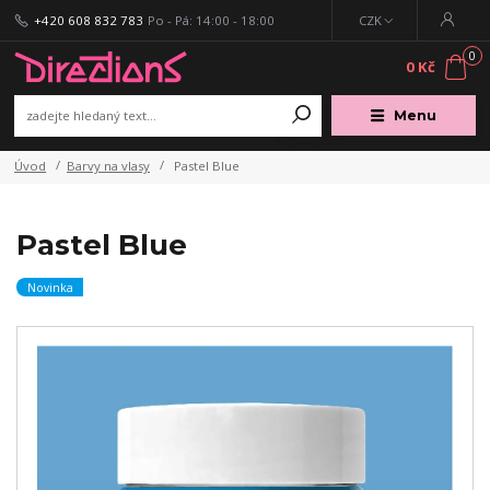
+420 608 832 783
Po - Pá: 14:00 - 18:00
CZK
0
0 Kč
Menu
Úvod
Barvy na vlasy
Pastel Blue
Pastel Blue
Novinka