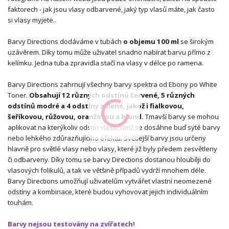
faktorech - jak jsou vlasy odbarvené, jaký typ vlasů máte, jak často
si vlasy myjete..
Barvy Directions dodáváme v tubách
o objemu 100 ml
se širokým
uzávěrem. Díky tomu může uživatel snadno nabírat barvu přímo z
kelímku. Jedna tuba zpravidla stačí na vlasy v délce po ramena.
Barvy Directions zahrnují všechny barvy spektra od Ebony po White
Toner.
Obsahují 12 různých odstínů červené, 5 různých
odstínů modré a 4 odstíny zelené, jakož i fialkovou,
šeříkovou, růžovou, oranžovou a blond.
Tmavší barvy se mohou
aplikovat na kterýkoliv odstín vlasů, čímž se dosáhne buď syté barvy
nebo lehkého zdůrazňujícího efektu. Světlejší barvy jsou určeny
hlavně pro světlé vlasy nebo vlasy, které již byly předem zesvětleny
či odbarveny. Díky tomu se barvy Directions dostanou hlouběji do
vlasových folikulů, a tak ve většině případů vydrží mnohem déle.
Barvy Directions umožňují uživatelům vytvářet vlastní neomezené
odstíny a kombinace, které budou vyhovovat jejich individuálním
touhám.
Barvy nejsou testovány na zvířatech!