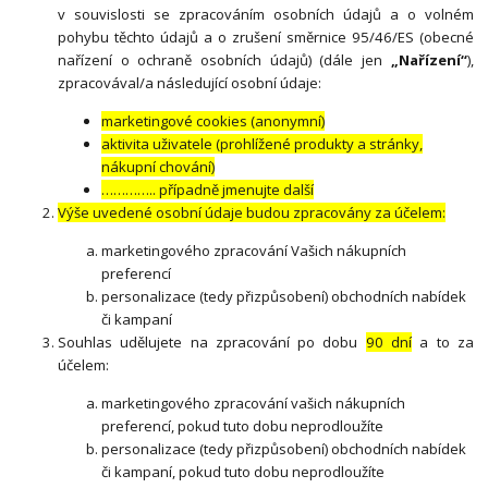
v souvislosti se zpracováním osobních údajů a o volném
pohybu těchto údajů a o zrušení směrnice 95/46/ES (obecné
nařízení o ochraně osobních údajů) (dále jen
„Nařízení“
),
zpracovával/a následující osobní údaje:
marketingové cookies (anonymní)
aktivita uživatele (prohlížené produkty a stránky,
nákupní chování)
………….. případně jmenujte další
Výše uvedené osobní údaje budou zpracovány za účelem:
marketingového zpracování Vašich nákupních
preferencí
personalizace (tedy přizpůsobení) obchodních nabídek
či kampaní
Souhlas udělujete na zpracování po dobu
90 dní
a to za
účelem:
marketingového zpracování vašich nákupních
preferencí, pokud tuto dobu neprodloužíte
personalizace (tedy přizpůsobení) obchodních nabídek
či kampaní, pokud tuto dobu neprodloužíte