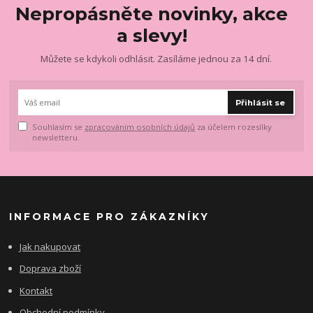
Nepropásněte novinky, akce
a slevy!
Můžete se kdykoli odhlásit. Zasíláme jednou za 14 dní.
Přihlásit se
Souhlasím se
zpracováním osobních údajů
za účelem rozesílky
newsletteru.
INFORMACE PRO ZÁKAZNÍKY
Jak nakupovat
Doprava zboží
Kontakt
Obchodní podmínky