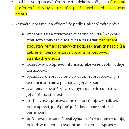
Souhlas se zpracováním lze vzít kdykoliv zpět, a to
úpravou
preferencí ochrany soukromí v patičce webu nebo zasláním
emailu
.
Vezměte, prosíme, na vědomí, že podle Nařízení máte právo:
vzít souhlas se zpracováním osobních údajů kdykoliv
zpět, toto zpětvzetí bude mít za následek
zabránění
spouštění remarketingových kódů reklamních nástrojů a
zabránění personalizace obsahu na webových
stránkách e-shopu
požadovat po Správci informaci, jaké vaše osobní údaje
zpracovává
vyžádat si u Správce přístup k vašim zpracovávaným
osobním údajům a požadovat jejich kopii
u automatizovaně zpracovaných osobních údajů na
jejich přenositelnost
nechat vaše zpracovávané osobní údaje aktualizovat
nebo opravit, popřípadě požadovat omezení jejich
zpracování
požadovat po společnosti výmaz vašich osobních údajů,
pokud se nejedná o osobní údaje, které je Správce