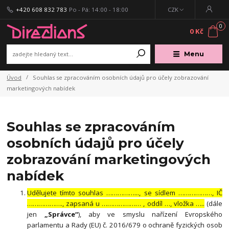
+420 608 832 783
Po - Pá: 14:00 - 18:00
CZK
0
0 Kč
Menu
Úvod
Souhlas se zpracováním osobních údajů pro účely zobrazování
marketingových nabídek
Souhlas se zpracováním
osobních údajů pro účely
zobrazování marketingových
nabídek
Udělujete tímto souhlas ……………..., se sídlem ………………, IČ
………………., zapsaná u ………………… , oddíl …, vložka …..
(dále
jen
„Správce“
), aby ve smyslu nařízení Evropského
parlamentu a Rady (EU) č. 2016/679 o ochraně fyzických osob