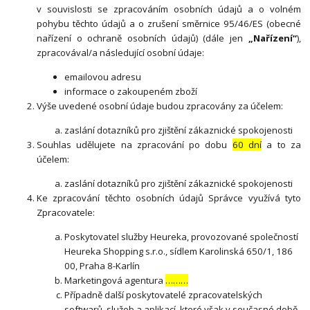
v souvislosti se zpracováním osobních údajů a o volném
pohybu těchto údajů a o zrušení směrnice 95/46/ES (obecné
nařízení o ochraně osobních údajů) (dále jen
„Nařízení“
),
zpracovával/a následující osobní údaje:
emailovou adresu
informace o zakoupeném zboží
Výše uvedené osobní údaje budou zpracovány za účelem:
zaslání dotazníků pro zjištění zákaznické spokojenosti
Souhlas udělujete na zpracování po dobu
60 dní
a to za
účelem:
zaslání dotazníků pro zjištění zákaznické spokojenosti
Ke zpracování těchto osobních údajů Správce využívá tyto
Zpracovatele:
Poskytovatel služby Heureka, provozované společností
Heureka Shopping s.r.o., sídlem Karolinská 650/1, 186
00, Praha 8-Karlín
Marketingová agentura
………
Případně další poskytovatelé zpracovatelských
softwarů, služeb a aplikací, které však v současné době