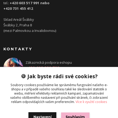
tel.:
+420 603 517 991 nebo
+420 731 455 412
Sklad Areál Švábky
Švábky 2, Praha 8
(mezi Palmovkou a Invalidovnou)
KONTAKTY
Zákaznická podpora eshopu
+420 608 832 783
Po - Pá: 14:00 - 18:00
🍪 Jak byste rádi své cookies?
objednavka@directions.cz
Soubory cookies používáme ke správnému fungování našeho e-
shopu a v případě vašeho souhlasu také ke sledování statistik o
webu, měření efektivity reklamních kampaní, zapamatování
vašeho oblíbeného nastavení při používání stránek, či zobrazení
reklam odpovídajících vašim preferencím.
Více k využití cookies
Nastavení
Souhlasím