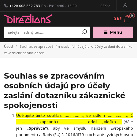
+420 608 832 783
Po - Pá: 14:00 - 18:00
CZK
0
0 Kč
Menu
Úvod
Souhlas se zpracováním osobních údajů pro účely zaslání dotazníku
zákaznické spokojenosti
Souhlas se zpracováním
osobních údajů pro účely
zaslání dotazníku zákaznické
spokojenosti
Udělujete tímto souhlas ……………..., se sídlem ………………, IČ
………………., zapsaná u ………………… , oddíl …, vložka …..
(dále
jen
„Správce“
), aby ve smyslu nařízení Evropského
parlamentu a Rady (EU) č. 2016/679 o ochraně fyzických osob