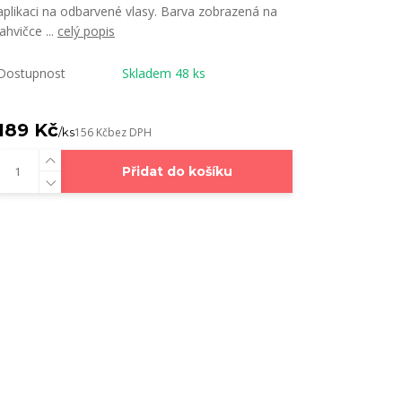
aplikaci na odbarvené vlasy. Barva zobrazená na
lahvičce ...
celý popis
Dostupnost
Skladem 48 ks
189 Kč
/
ks
156 Kč
bez DPH
Přidat do košíku