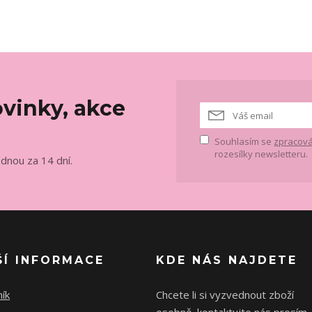
vinky, akce
Souhlasím se
zpracová
rozesílky newsletteru.
ednou za 14 dní.
ŠÍ INFORMACE
KDE NÁS NAJDETE
ík
Chcete li si vyzvednout zboží