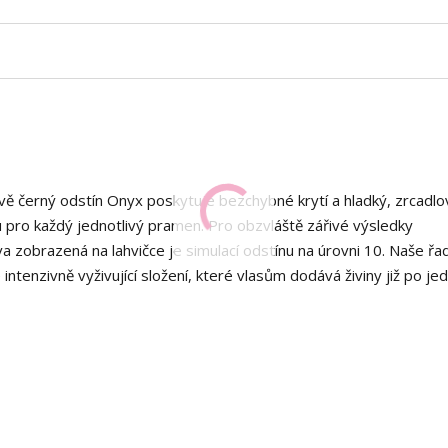
ě černý odstín Onyx poskytuje bezchybné krytí a hladký, zrcadlov
itu pro každý jednotlivý pramen. Pro obzvláště zářivé výsledky
 zobrazená na lahvičce je simulací odstínu na úrovni 10. Naše řa
ntenzivně vyživující složení, které vlasům dodává živiny již po je