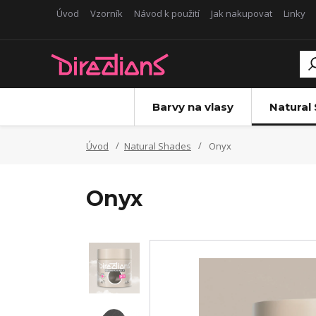
Úvod
Vzorník
Návod k použití
Jak nakupovat
Linky
Barvy na vlasy
Natural
Úvod
Natural Shades
Onyx
Onyx