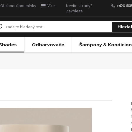
Obchodní podmínky
Více
Nevíte si rady?
+420 608
Zavolejte.
Hleda
 Shades
Odbarvovače
Šampony & Kondicion