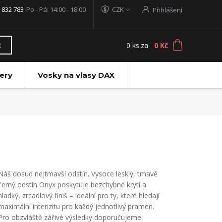
 832 783
Po - Pá: 14:00 - 18:00
CZK
Přihlášení
0
ks
za
0 Kč
t
ery
Vosky na vlasy DAX
Náš dosud nejtmavší odstín. Vysoce lesklý, tmavě
černý odstín Onyx poskytuje bezchybné krytí a
hladký, zrcadlový finiš – ideální pro ty, které hledají
maximální intenzitu pro každý jednotlivý pramen.
Pro obzvláště zářivé výsledky doporučujeme