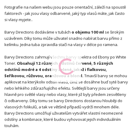
Fotografie na našem webu jsou pouze orientační, záleží na spoustě
faktorech - jak jsou vlasy odbarvené, jaký typ vlasů máte, jak často
si vlasy myjete..
Barvy Directions dodáváme v tubách
o objemu 100 ml
se širokým
uzávěrem. Díky tomu může uživatel snadno nabírat barvu přímo z
kelímku. Jedna tuba zpravidla stačí na vlasy v délce po ramena.
Barvy Directions zahrnují všechny barvy spektra od Ebony po White
Toner.
Obsahují 12 různých odstínů červené, 5 různých
odstínů modré a 4 odstíny zelené, jakož i fialkovou,
šeříkovou, růžovou, oranžovou a blond.
Tmavší barvy se mohou
aplikovat na kterýkoliv odstín vlasů, čímž se dosáhne buď syté barvy
nebo lehkého zdůrazňujícího efektu. Světlejší barvy jsou určeny
hlavně pro světlé vlasy nebo vlasy, které již byly předem zesvětleny
či odbarveny. Díky tomu se barvy Directions dostanou hlouběji do
vlasových folikulů, a tak ve většině případů vydrží mnohem déle.
Barvy Directions umožňují uživatelům vytvářet vlastní neomezené
odstíny a kombinace, které budou vyhovovat jejich individuálním
touhám.