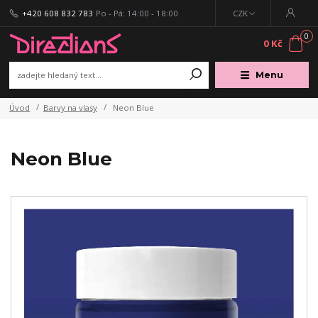
+420 608 832 783
Po - Pá: 14:00 - 18:00
CZK
0
0 Kč
Menu
Úvod
Barvy na vlasy
Neon Blue
Neon Blue