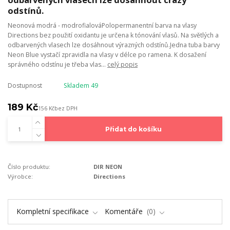
odstínů.
Neonová modrá - modrofialováPolopermanentní barva na vlasy
Directions bez použití oxidantu je určena k tónování vlasů. Na světlých a
odbarvených vlasech lze dosáhnout výrazných odstínů.Jedna tuba barvy
Neon Blue vystačí zpravidla na vlasy v délce po ramena. K dosažení
správného odstínu je třeba vlas...
celý popis
Dostupnost
Skladem 49
189 Kč
156 Kč
bez DPH
Přidat do košíku
Číslo produktu:
DIR NEON
Výrobce:
Directions
Kompletní specifikace
Komentáře
0