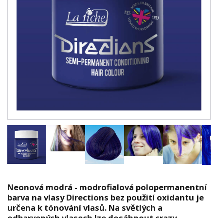
Neonová modrá - modrofialová polopermanentní
barva na vlasy Directions bez použití oxidantu je
určena k tónování vlasů. Na světlých a
odbarvených vlasech lze dosáhnout crazy