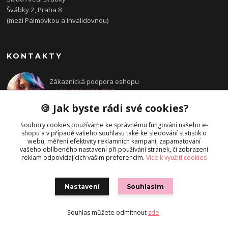
Švábky 2, Praha 8
(mezi Palmovkou a Invalidovnou)
KONTAKTY
Zákaznická podpora eshopu
+420 608 832 783
Po - Pá: 14:00 - 18:00
🍪 Jak byste rádi své cookies?
objednavka@directions.cz
Soubory cookies používáme ke správnému fungování našeho e-
shopu a v případě vašeho souhlasu také ke sledování statistik o
webu, měření efektivity reklamních kampaní, zapamatování
vašeho oblíbeného nastavení při používání stránek, či zobrazení
reklam odpovídajících vašim preferencím.
Více k využití cookies
Nastavení
Souhlasím
© Directions.cz
Souhlas můžete odmítnout
zde
.
Vytvořeno na
Eshop-rychle.cz