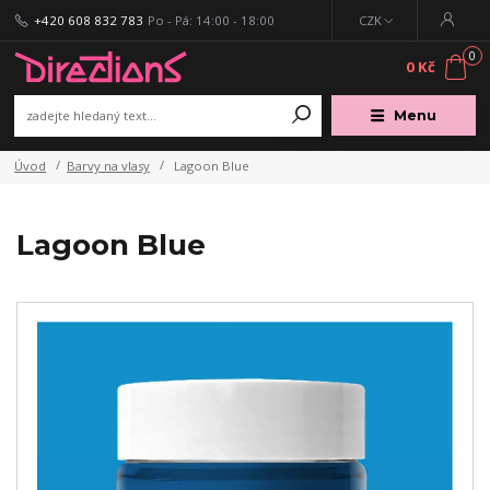
+420 608 832 783
Po - Pá: 14:00 - 18:00
CZK
0
0 Kč
Menu
Úvod
Barvy na vlasy
Lagoon Blue
Lagoon Blue