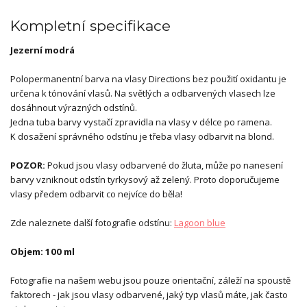
Kompletní specifikace
Jezerní modrá
Polopermanentní barva na vlasy Directions bez použití oxidantu je
určena k tónování vlasů. Na světlých a odbarvených vlasech lze
dosáhnout výrazných odstínů.
Jedna tuba barvy vystačí zpravidla na vlasy v délce po ramena.
K dosažení správného odstínu je třeba vlasy odbarvit na blond.
POZOR:
Pokud jsou vlasy odbarvené do žluta, může po nanesení
barvy vzniknout odstín tyrkysový až zelený. Proto doporučujeme
vlasy předem odbarvit co nejvíce do běla!
Zde naleznete další fotografie odstínu:
Lagoon blue
Objem: 100 ml
Fotografie na našem webu jsou pouze orientační, záleží na spoustě
faktorech - jak jsou vlasy odbarvené, jaký typ vlasů máte, jak často