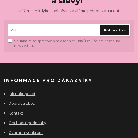
a slevy!
Můžete se kdykoli odhlásit. Zasíláme jednou za 14 dní.
Přihlásit se
Souhlasím se
zpracováním osobních údajů
za účelem rozesílky
newsletteru.
INFORMACE PRO ZÁKAZNÍKY
Jak nakupovat
Doprava zboží
Kontakt
Obchodní podmínky
Ochrana soukromí