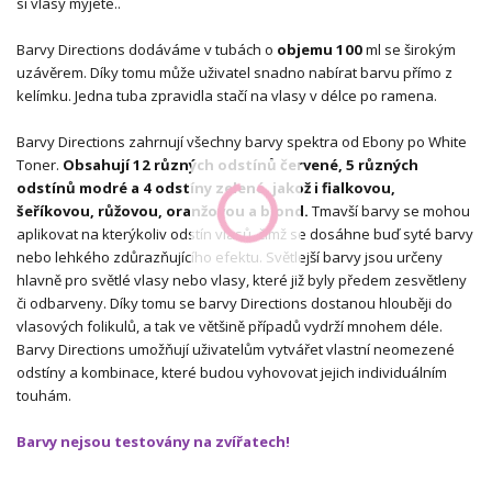
si vlasy myjete..
Barvy Directions dodáváme v tubách o
objemu 100
ml se širokým
uzávěrem. Díky tomu může uživatel snadno nabírat barvu přímo z
kelímku. Jedna tuba zpravidla stačí na vlasy v délce po ramena.
Barvy Directions zahrnují všechny barvy spektra od Ebony po White
Toner.
Obsahují 12 různých odstínů červené, 5 různých
odstínů modré a 4 odstíny zelené, jakož i fialkovou,
šeříkovou, růžovou, oranžovou a blond.
Tmavší barvy se mohou
aplikovat na kterýkoliv odstín vlasů, čímž se dosáhne buď syté barvy
nebo lehkého zdůrazňujícího efektu. Světlejší barvy jsou určeny
hlavně pro světlé vlasy nebo vlasy, které již byly předem zesvětleny
či odbarveny. Díky tomu se barvy Directions dostanou hlouběji do
vlasových folikulů, a tak ve většině případů vydrží mnohem déle.
Barvy Directions umožňují uživatelům vytvářet vlastní neomezené
odstíny a kombinace, které budou vyhovovat jejich individuálním
touhám.
Barvy nejsou testovány na zvířatech!