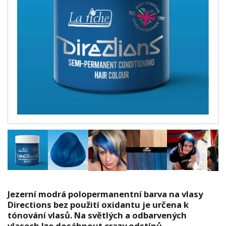
Jezerní modrá polopermanentní barva na vlasy
Directions bez použití oxidantu je určena k
tónování vlasů. Na světlých a odbarvených
vlasech lze dosáhnout crazy odstínů.