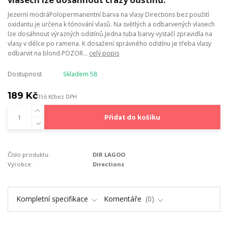
Jezerní modráPolopermanentní barva na vlasy Directions bez použití
oxidantu je určena k tónování vlasů. Na světlých a odbarvených vlasech
lze dosáhnout výrazných odstínů.Jedna tuba barvy vystačí zpravidla na
vlasy v délce po ramena. K dosažení správného odstínu je třeba vlasy
odbarvit na blond.POZOR...
celý popis
Dostupnost
Skladem 58
189 Kč
156 Kč
bez DPH
Přidat do košíku
Číslo produktu:
DIR LAGOO
Výrobce:
Directions
Kompletní specifikace
Komentáře
0