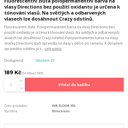
Fluorescentní žlutá polopermanentní barva na
vlasy Directions bez použití oxidantu je určena k
tónování vlasů. Na světlých a odbarvených
vlasech lze dosáhnout Crazy odstínů.
Fluorescentní žlutá -Polopermanentní barva na vlasy Directions bez
použití oxidantu je určena k tónování vlasů. Na světlých a odbarvených
vlasech lze dosáhnout Crazy odstínů.Polopermanentní barva na vlasy
značky Directions stačí zpravidla na vlasy v délce po ramena. K dosažení
správného odstínu je t...
celý popis
Dostupnost
Skladem 33
189 Kč
156 Kč
bez DPH
Přidat do košíku
Číslo produktu:
DIR FLOUR YEL
Výrobce:
Directions