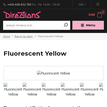
+420 608 832 783
Po - Pá: 14:00 - 18:00
CZK
0
0 Kč
Menu
Úvod
Barvy na vlasy
Fluorescent Yellow
Fluorescent Yellow