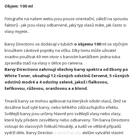
Objem: 100 ml
Fotografie na našem webu jsou pouze orientační, záleží na spoustu
faktorů - jak jsou vlasy odbarvené, jaký typ vlasů máte, jak často si
vlasy myjete..
Barvy Directions se dodávají v tubách
o objemu 100
ml se styčným
kroužkem závitové pojistky na víčku. Díky tomu může uživatel
snadno používat 49 mm otvor s barvicím kartáčkem. Jedna tuba
zpravidla stačí na vlasy v délce po ramena.
Barvy Directions zahrnují všechny barvy spektra od Ebony po
White Toner, obsahují 12 různých odstínů červené, 5 různých
odstínů modré a 4 odstíny zelené, jakož i fialkovou,
šeříkovou, růžovou, oranžovou a a blond.
Tmavší barvy se mohou aplikovat na kterýkoli odstín vlasů, čímž se
dosáhne buď syté barvy, nebo lehkého zdůrazňujícího efektu.
Světlejší barvy jsou určeny hlavně pro světlejší vlasy nebo vlasy,
které byly předem zesvětleny nebo odbarveny. Tím barva Directions
vstoupí do vlasových folikulů hlouběji, a tudíž ve většině případů
vydrží déle. Barvy Directions umožňují uživatelům vytvářet vlastní