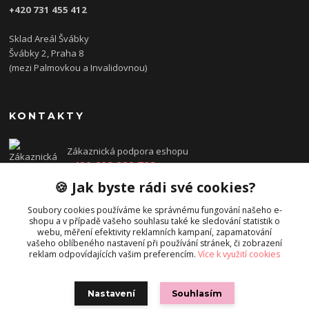
+420 731 455 412
Sklad Areál Švábky
Švábky 2, Praha 8
(mezi Palmovkou a Invalidovnou)
KONTAKTY
Zákaznická podpora eshopu
+420 608 832 783
Po - Pá: 14:00 - 18:00
🍪 Jak byste rádi své cookies?
objednavka@directions.cz
Soubory cookies používáme ke správnému fungování našeho e-
shopu a v případě vašeho souhlasu také ke sledování statistik o
webu, měření efektivity reklamních kampaní, zapamatování
vašeho oblíbeného nastavení při používání stránek, či zobrazení
reklam odpovídajících vašim preferencím.
Více k využití cookies
Nastavení
Souhlasím