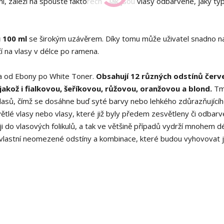
 záleží na spoustě faktorech - jak jsou vlasy odbarvené, jaký ty
 100 ml
se širokým uzávěrem. Díky tomu může uživatel snadno na
čí na vlasy v délce po ramena.
ra od Ebony po White Toner.
Obsahují 12 různých odstínů červ
akož i fialkovou, šeříkovou, růžovou, oranžovou a blond.
Tm
vlasů, čímž se dosáhne buď syté barvy nebo lehkého zdůrazňující
větlé vlasy nebo vlasy, které již byly předem zesvětleny či odbarv
 do vlasových folikulů, a tak ve většině případů vydrží mnohem dé
 vlastní neomezené odstíny a kombinace, které budou vyhovovat j