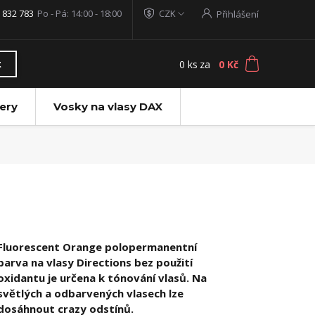
 832 783
Po - Pá: 14:00 - 18:00
CZK
Přihlášení
0
ks
za
0 Kč
t
ery
Vosky na vlasy DAX
Fluorescent Orange polopermanentní
barva na vlasy Directions bez použití
oxidantu je určena k tónování vlasů. Na
světlých a odbarvených vlasech lze
dosáhnout crazy odstínů.