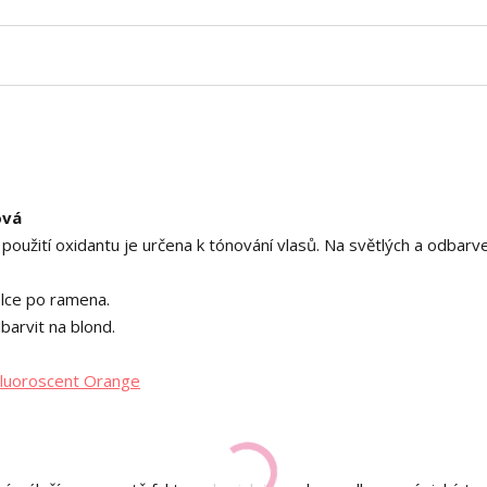
ová
použití oxidantu je určena k tónování vlasů. Na světlých a odbarv
délce po ramena.
barvit na blond.
Fluoroscent Orange