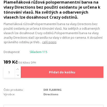
Plameňáková růžová polopermanentní barva na
vlasy Directions bez použití oxidantu je určena k
tónování vlasů. Na světlých a odbarvených
vlasech lze dosáhnout Crazy odstínů.
Plameňáková růžováPolopermanentní barva na vlasy Directions bez
použití oxidantu je určena k tónování vlasů. Na světlých a odbarvených
vlasech lze dosáhnout Crazy odstínů.Polopermanentní barva na vlasy
značky Directions stačí zpravidla na vlasy v délce po ramena. K dosažení
správného odstínu je třeb...
celý popis
Dostupnost
Skladem 115
189 Kč
156 Kč
bez DPH
Přidat do košíku
Číslo produktu:
DIR FLAMING
Výrobce:
Directions