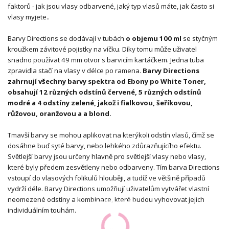
faktorů - jak jsou vlasy odbarvené, jaký typ vlasů máte, jak často si
vlasy myjete..
Barvy Directions se dodávají v tubách
o objemu 100 ml
se styčným
kroužkem závitové pojistky na víčku. Díky tomu může uživatel
snadno používat 49 mm otvor s barvicím kartáčkem. Jedna tuba
zpravidla stačí na vlasy v délce po ramena.
Barvy Directions
zahrnují všechny barvy spektra od Ebony po White Toner,
obsahují 12 různých odstínů červené, 5 různých odstínů
modré a 4 odstíny zelené, jakož i fialkovou, šeříkovou,
růžovou, oranžovou a a blond.
Tmavší barvy se mohou aplikovat na kterýkoli odstín vlasů, čímž se
dosáhne buď syté barvy, nebo lehkého zdůrazňujícího efektu.
Světlejší barvy jsou určeny hlavně pro světlejší vlasy nebo vlasy,
které byly předem zesvětleny nebo odbarveny. Tím barva Directions
vstoupí do vlasových folikulů hlouběji, a tudíž ve většině případů
vydrží déle. Barvy Directions umožňují uživatelům vytvářet vlastní
neomezené odstíny a kombinace, které budou vyhovovat jejich
individuálním touhám.