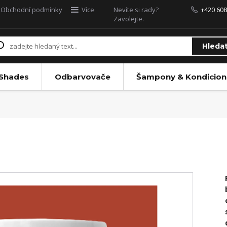
Obchodní podmínky
Více
Nevíte si rady?
+420 608
Zavolejte.
Hleda
 Shades
Odbarvovače
Šampony & Kondicion