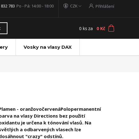
 832 783
Po - Pá: 14:00 - 18:00
CZK
Přihlášení
0
ks
za
0 Kč
t
ery
Vosky na vlasy DAX
Plamen - oranžovočervenáPolopermanentní
barva na vlasy Directions bez použití
oxidantu je určena k tónování vlasů. Na
světlých a odbarvených vlasech lze
dosáhnout "crazy" odstínů.