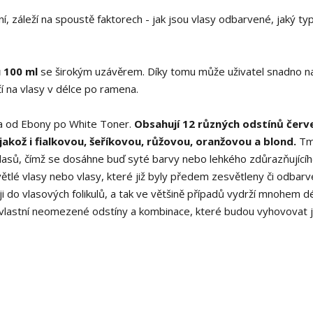
 záleží na spoustě faktorech - jak jsou vlasy odbarvené, jaký ty
 100 ml
se širokým uzávěrem. Díky tomu může uživatel snadno na
čí na vlasy v délce po ramena.
ra od Ebony po White Toner.
Obsahují 12 různých odstínů červ
akož i fialkovou, šeříkovou, růžovou, oranžovou a blond.
Tm
vlasů, čímž se dosáhne buď syté barvy nebo lehkého zdůrazňující
větlé vlasy nebo vlasy, které již byly předem zesvětleny či odbarv
 do vlasových folikulů, a tak ve většině případů vydrží mnohem dé
 vlastní neomezené odstíny a kombinace, které budou vyhovovat j