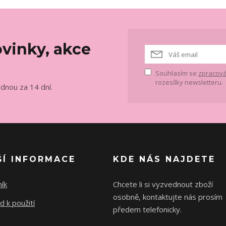
vinky, akce
Souhlasím se
zpracová
rozesílky newsletteru.
ednou za 14 dní.
ŠÍ INFORMACE
KDE NÁS NAJDETE
ík
Chcete li si vyzvednout zboží
osobně, kontaktujte nás prosím
 k použití
předem telefonicky.