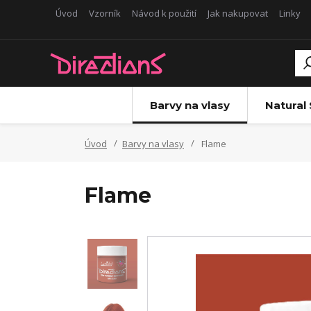
Úvod
Vzorník
Návod k použití
Jak nakupovat
Linky
Barvy na vlasy
Natural
Úvod
Barvy na vlasy
Flame
Flame