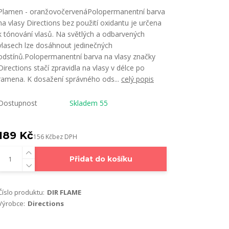
Plamen - oranžovočervenáPolopermanentní barva
na vlasy Directions bez použití oxidantu je určena
k tónování vlasů. Na světlých a odbarvených
vlasech lze dosáhnout jedinečných
odstínů.Polopermanentní barva na vlasy značky
Directions stačí zpravidla na vlasy v délce po
ramena. K dosažení správného ods...
celý popis
Dostupnost
Skladem 55
189 Kč
156 Kč
bez DPH
Přidat do košíku
Číslo produktu:
DIR FLAME
Výrobce:
Directions