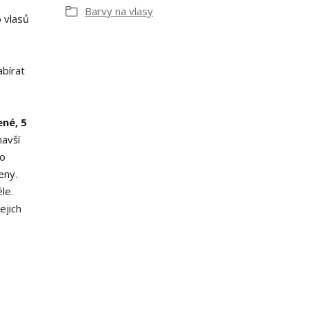
Barvy na vlasy
p vlasů
bírat
ené, 5
avší
ho
eny.
le.
ejich