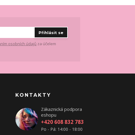
Přihlásit se
ním osobních údajů
za účelem
KONTAKTY
Zákaznická podpora
eshopu
+420 608 832 783
Po - Pá: 14:00 - 18:00