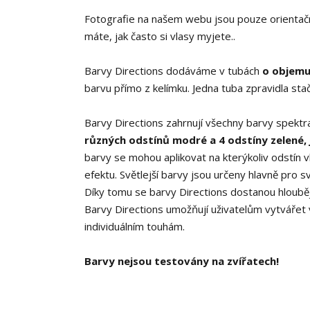
Fotografie na našem webu jsou pouze orientační,
máte, jak často si vlasy myjete..
Barvy Directions dodáváme v tubách
o objemu
barvu přímo z kelímku. Jedna tuba zpravidla sta
Barvy Directions zahrnují všechny barvy spekt
různých odstínů modré a 4 odstíny zelené, j
barvy se mohou aplikovat na kterýkoliv odstín 
efektu. Světlejší barvy jsou určeny hlavně pro s
Díky tomu se barvy Directions dostanou hlouběji
Barvy Directions umožňují uživatelům vytvářet
individuálním touhám.
Barvy nejsou testovány na zvířatech!