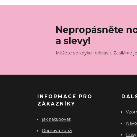
Nepropásněte no
a slevy!
Můžete se kdykoli odhlásit. Zasíláme j
INFORMACE PRO
DAL
ZÁKAZNÍKY
Vzorn
Jak nakupovat
Návod
Doprava zboží
Linky