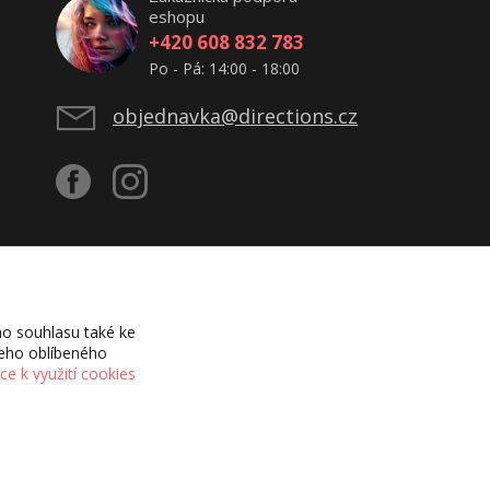
eshopu
+420 608 832 783
Po - Pá: 14:00 - 18:00
objednavka@directions.cz
o souhlasu také ke
šeho oblíbeného
íce k využití cookies