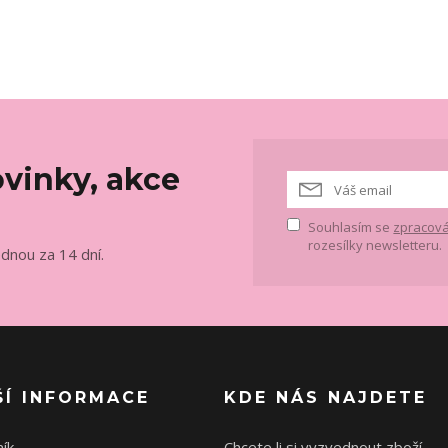
vinky, akce
Souhlasím se
zpracová
rozesílky newsletteru.
ednou za 14 dní.
ŠÍ INFORMACE
KDE NÁS NAJDETE
ík
Chcete li si vyzvednout zboží