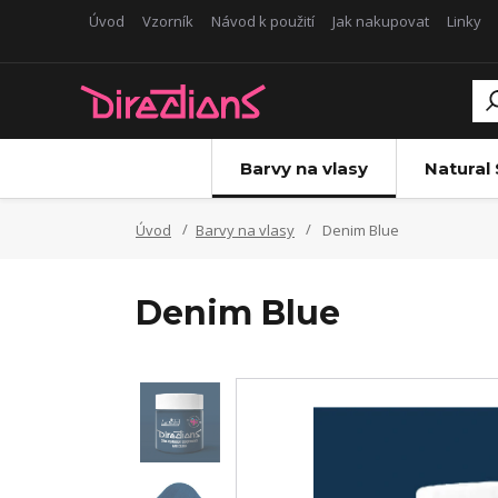
Úvod
Vzorník
Návod k použití
Jak nakupovat
Linky
Barvy na vlasy
Natural
Úvod
Barvy na vlasy
Denim Blue
Denim Blue