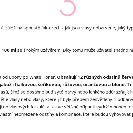
 záleží na spoustě faktorech - jak jsou vlasy odbarvené, jaký ty
 100 ml
se širokým uzávěrem. Díky tomu může uživatel snadno na
ra od Ebony po White Toner.
Obsahují 12 různých odstínů červ
akož i fialkovou, šeříkovou, růžovou, oranžovou a blond.
Tm
vlasů, čímž se dosáhne buď syté barvy nebo lehkého zdůrazňující
větlé vlasy nebo vlasy, které již byly předem zesvětleny či odbarv
 do vlasových folikulů, a tak ve většině případů vydrží mnohem dé
 vlastní neomezené odstíny a kombinace, které budou vyhovovat j