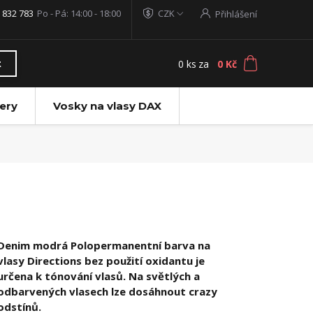
 832 783
Po - Pá: 14:00 - 18:00
CZK
Přihlášení
0
ks
za
0 Kč
t
ery
Vosky na vlasy DAX
Denim modrá Polopermanentní barva na
vlasy Directions bez použití oxidantu je
určena k tónování vlasů. Na světlých a
odbarvených vlasech lze dosáhnout crazy
odstínů.