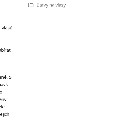
Barvy na vlasy
p vlasů
bírat
ené, 5
avší
ho
eny.
le.
ejich