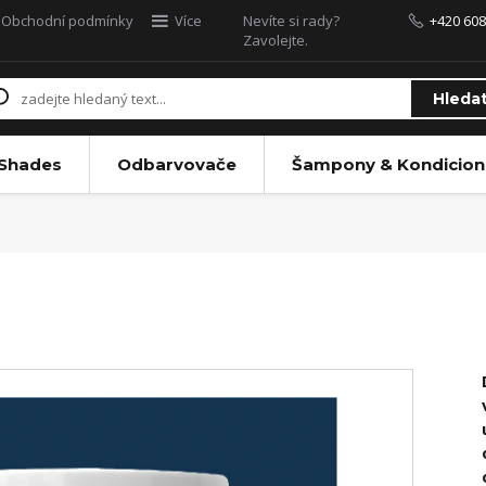
Obchodní podmínky
Více
Nevíte si rady?
+420 608
Zavolejte.
Hleda
 Shades
Odbarvovače
Šampony & Kondicion