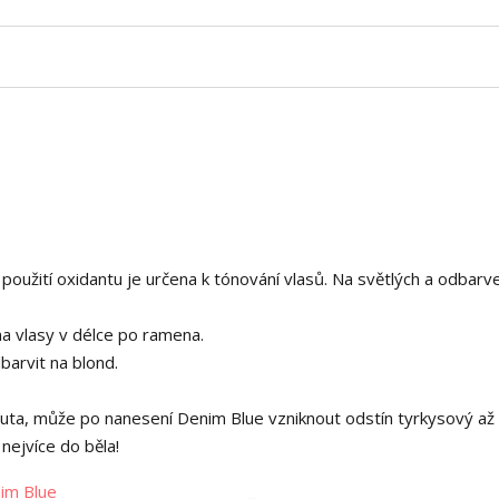
použití oxidantu je určena k tónování vlasů. Na světlých a odbarv
na vlasy v délce po ramena.
barvit na blond.
uta, může po nanesení Denim Blue vzniknout odstín tyrkysový až 
ejvíce do běla!
im Blue