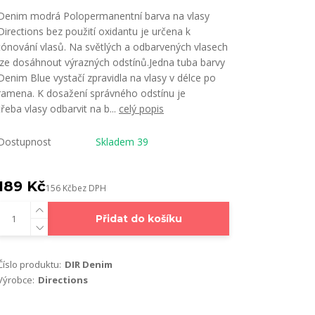
Denim modrá Polopermanentní barva na vlasy
Directions bez použití oxidantu je určena k
tónování vlasů. Na světlých a odbarvených vlasech
lze dosáhnout výrazných odstínů.Jedna tuba barvy
Denim Blue vystačí zpravidla na vlasy v délce po
ramena. K dosažení správného odstínu je
třeba vlasy odbarvit na b...
celý popis
Dostupnost
Skladem 39
189 Kč
156 Kč
bez DPH
Přidat do košíku
Číslo produktu:
DIR Denim
Výrobce:
Directions