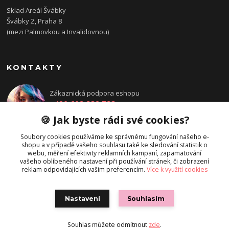
Sklad Areál Švábky
Švábky 2, Praha 8
(mezi Palmovkou a Invalidovnou)
KONTAKTY
Zákaznická podpora eshopu
+420 608 832 783
Po - Pá: 14:00 - 18:00
🍪 Jak byste rádi své cookies?
objednavka@directions.cz
Soubory cookies používáme ke správnému fungování našeho e-
shopu a v případě vašeho souhlasu také ke sledování statistik o
webu, měření efektivity reklamních kampaní, zapamatování
vašeho oblíbeného nastavení při používání stránek, či zobrazení
reklam odpovídajících vašim preferencím.
Více k využití cookies
Nastavení
Souhlasím
© Directions.cz
Souhlas můžete odmítnout
zde
.
Vytvořeno na
Eshop-rychle.cz