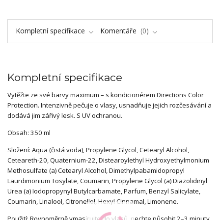
Kompletní specifikace
Komentáře
0
Kompletní specifikace
Vytěžte ze své barvy maximum – s kondicionérem Directions Color
Protection. Intenzivně pečuje o vlasy, usnadňuje jejich rozčesávání a
dodává jim zářivý lesk. S UV ochranou.
Obsah: 350 ml
Složení: Aqua (čistá voda), Propylene Glycol, Cetearyl Alcohol,
Ceteareth-20, Quaternium-22, Distearoylethyl Hydroxyethylmonium
Methosulfate (a) Cetearyl Alcohol, Dimethylpabamidopropyl
Laurdimonium Tosylate, Coumarin, Propylene Glycol (a) Diazolidinyl
Urea (a) Iodopropynyl Butylcarbamate, Parfum, Benzyl Salicylate,
Coumarin, Linalool, Citronellol, Hexyl Cinnamal, Limonene.
Použití: Rovnoměrně vmasírujte do vlasů, nechte působit 2–3 minuty,