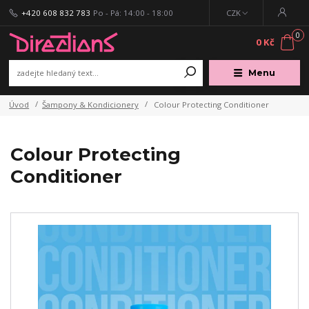
+420 608 832 783
Po - Pá: 14:00 - 18:00
CZK
0
0 Kč
Menu
Úvod
Šampony & Kondicionery
Colour Protecting Conditioner
Colour Protecting
Conditioner