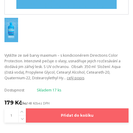
Vytěžte ze své barvy maximum – s kondicionérem Directions Color
Protection. Intenzivně pečuje o vlasy, usnadňuje jejich rozčesávání a
dodává jim zářivý lesk. S UV ochranou. Obsah: 350 ml Složení: Aqua
(čistá voda), Propylene Glycol, Cetearyl Alcohol, Ceteareth-20,
Quaternium-22, Distearoylethyl Hy...
celý popis
Dostupnost
Skladem 17 ks
179 Kč
/
ks
148 Kč
bez DPH
Přidat do košíku