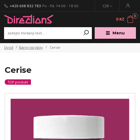
+420 608 832 783
Po - Pá: 14:00 - 18:00
CZK
0
0 Kč
Menu
Úvod
Barvy na vlasy
Cerise
Cerise
TOP produkt