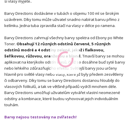
si vlasy myjete..
Barvy Directions dodáváme v tubách o objemu 100 ml se širokým
uzávěrem. Díky tomu může uživatel snadno nabírat barvu přímo z
kelímku. Jedna tuba zpravidla stačí na vlasy v délce po ramena.
Barvy Directions zahrnují všechny barvy spektra od Ebony po White
Toner.
Obsahují 12 různých odstínů červené, 5 různých
odstínů modré a 4 odstíny zelené, jakož i fialkovou,
šeříkovou, růžovou, oranžovou a blond.
Tmavší barvy se mohou
aplikovat na kterýkoliv odstín vlasů, čímž se dosáhne buď syté barvy
nebo lehkého zdůrazňujícího efektu. Světlejší barvy jsou určeny
hlavně pro světlé vlasy nebo vlasy, které již byly předem zesvětleny
či odbarveny. Díky tomu se barvy Directions dostanou hlouběji do
vlasových folikulů, a tak ve většině případů vydrží mnohem déle.
Barvy Directions umožňují uživatelům vytvářet vlastní neomezené
odstíny a kombinace, které budou vyhovovat jejich individuálním
touhám.
Barvy nejsou testovány na zvířatech!