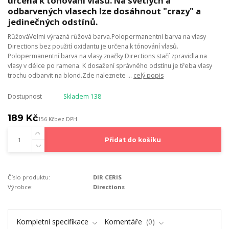
určena k tónování vlasů. Na světlých a
odbarvených vlasech lze dosáhnout "crazy" a
jedinečných odstínů.
RůžováVelmi výrazná růžová barva.Polopermanentní barva na vlasy
Directions bez použití oxidantu je určena k tónování vlasů.
Polopermanentní barva na vlasy značky Directions stačí zpravidla na
vlasy v délce po ramena. K dosažení správného odstínu je třeba vlasy
trochu odbarvit na blond.Zde naleznete ...
celý popis
Dostupnost
Skladem 138
189 Kč
156 Kč
bez DPH
Přidat do košíku
Číslo produktu:
DIR CERIS
Výrobce:
Directions
Kompletní specifikace
Komentáře
0