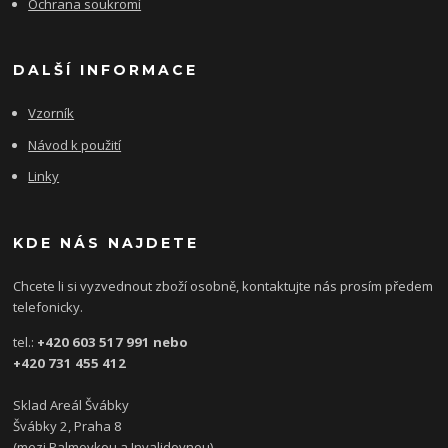
Ochrana soukromí
DALŠÍ INFORMACE
Vzorník
Návod k použití
Linky
KDE NÁS NAJDETE
Chcete li si vyzvednout zboží osobně, kontaktujte nás prosím předem
telefonicky.
tel.:
+420 603 517 991 nebo
+420 731 455 412
Sklad Areál Švábky
Švábky 2, Praha 8
(mezi Palmovkou a Invalidovnou)