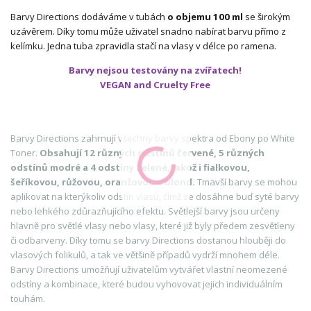
Barvy Directions dodáváme v tubách
o objemu 100 ml
se širokým
uzávěrem. Díky tomu může uživatel snadno nabírat barvu přímo z
kelímku. Jedna tuba zpravidla stačí na vlasy v délce po ramena.
Barvy nejsou testovány na zvířatech!
VEGAN and Cruelty Free
Barvy Directions zahrnují všechny barvy spektra od Ebony po White
Toner.
Obsahují 12 různých odstínů červené, 5 různých
odstínů modré a 4 odstíny zelené, jakož i fialkovou,
šeříkovou, růžovou, oranžovou a blond.
Tmavší barvy se mohou
aplikovat na kterýkoliv odstín vlasů, čímž se dosáhne buď syté barvy
nebo lehkého zdůrazňujícího efektu. Světlejší barvy jsou určeny
hlavně pro světlé vlasy nebo vlasy, které již byly předem zesvětleny
či odbarveny. Díky tomu se barvy Directions dostanou hlouběji do
vlasových folikulů, a tak ve většině případů vydrží mnohem déle.
Barvy Directions umožňují uživatelům vytvářet vlastní neomezené
odstíny a kombinace, které budou vyhovovat jejich individuálním
touhám.