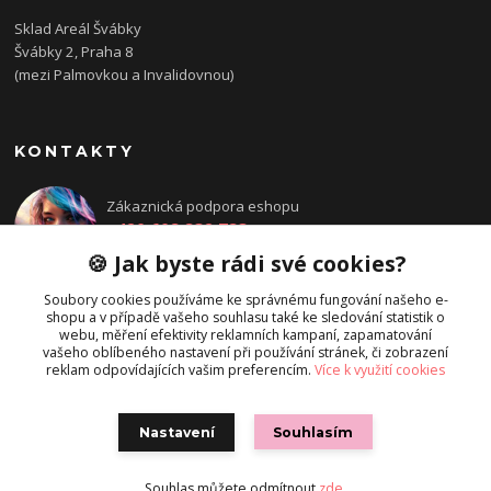
Sklad Areál Švábky
Švábky 2, Praha 8
(mezi Palmovkou a Invalidovnou)
KONTAKTY
Zákaznická podpora eshopu
+420 608 832 783
Po - Pá: 14:00 - 18:00
🍪 Jak byste rádi své cookies?
objednavka@directions.cz
Soubory cookies používáme ke správnému fungování našeho e-
shopu a v případě vašeho souhlasu také ke sledování statistik o
webu, měření efektivity reklamních kampaní, zapamatování
vašeho oblíbeného nastavení při používání stránek, či zobrazení
reklam odpovídajících vašim preferencím.
Více k využití cookies
Nastavení
Souhlasím
© Directions.cz
Souhlas můžete odmítnout
zde
.