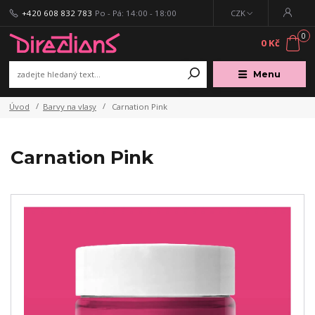
+420 608 832 783
Po - Pá: 14:00 - 18:00
CZK
0
0 Kč
Menu
Úvod
Barvy na vlasy
Carnation Pink
Carnation Pink