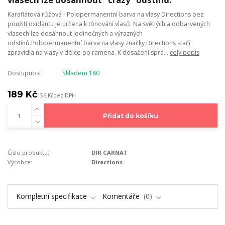
Karafiátová růžová - Polopermanentní barva na vlasy Directions bez
použití oxidantu je určena k tónování vlasů. Na světlých a odbarvených
vlasech lze dosáhnout jedinečných a výrazných
odstínů.Polopermanentní barva na vlasy značky Directions stačí
zpravidla na vlasy v délce po ramena. K dosažení sprá...
celý popis
Dostupnost
Skladem 180
189 Kč
156 Kč
bez DPH
Přidat do košíku
Číslo produktu:
DIR CARNAT
Výrobce:
Directions
Kompletní specifikace
Komentáře
0