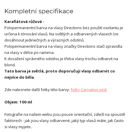
Kompletní specifikace
Karafiátová růžová -
Polopermanentní barva na vlasy Directions bez použití oxidantu je
určena k tónování vlasů. Na světlých a odbarvených vlasech lze
dosáhnout jedinečných a výrazných odstínů.
Polopermanentní barva na vlasy značky Directions stačí zpravidla
na vlasy v délce po ramena.
K dosažení správného odstínu je třeba vlasy trochu odbarvit na
blond.
Tato barva je světlá, proto doporučuji vlasy odbarvit co
nejvíce do běla.
Zde naleznete další fotky této barvy:
fotky Carnation pink
Objem: 100 ml
Fotografie na našem webu jsou pouze orientační, záleží na spoustě
faktorech - jak jsou vlasy odbarvené, jaký typ vlasů máte, jak často
si vlasy myjete..