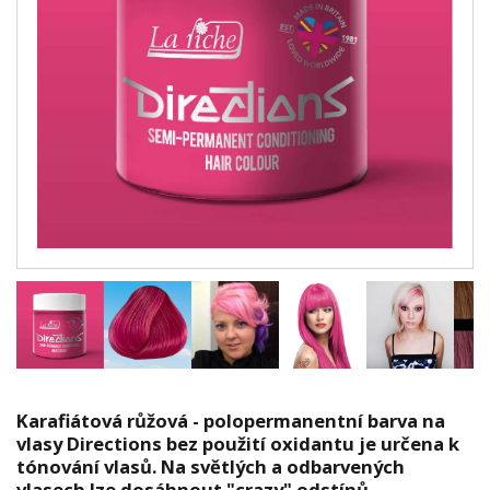
Karafiátová růžová - polopermanentní barva na
vlasy Directions bez použití oxidantu je určena k
tónování vlasů. Na světlých a odbarvených
vlasech lze dosáhnout "crazy" odstínů.