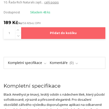
10. Řada Rich Naturals zajiš...
celý popis
Dostupnost
Skladem 48 ks
189 Kč
/
ks
156 Kč
bez DPH
Přidat do košíku
Kompletní specifikace
Komentáře
0
Kompletní specifikace
Black Amethyst je tmavý, lesklý odstín s nádechem lilek, který působí
sofistikovaně, výrazně a přirozeně elegantně. Pro dosažení
obzvláště zářivého výsledku doporučujeme aplikaci na odbarvené