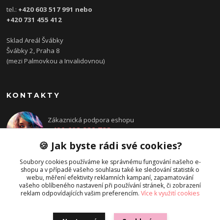
tel.:
+420 603 517 991 nebo
+420 731 455 412
Sklad Areál Švábky
Švábky 2, Praha 8
(mezi Palmovkou a Invalidovnou)
KONTAKTY
Zákaznická podpora eshopu
+420 608 832 783
Po - Pá: 14:00 - 18:00
🍪 Jak byste rádi své cookies?
objednavka@directions.cz
Soubory cookies používáme ke správnému fungování našeho e-
shopu a v případě vašeho souhlasu také ke sledování statistik o
webu, měření efektivity reklamních kampaní, zapamatování
vašeho oblíbeného nastavení při používání stránek, či zobrazení
reklam odpovídajících vašim preferencím.
Více k využití cookies