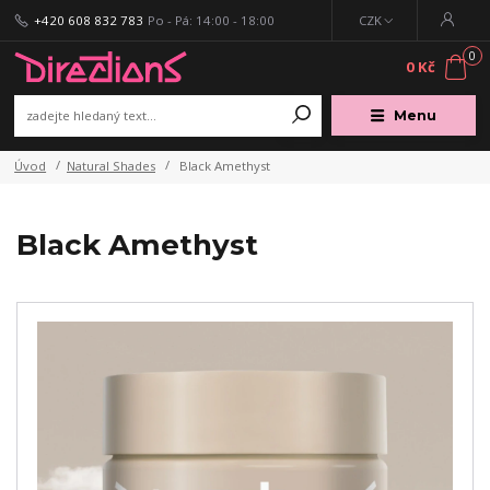
+420 608 832 783
Po - Pá: 14:00 - 18:00
CZK
0
0 Kč
Menu
Úvod
Natural Shades
Black Amethyst
Black Amethyst