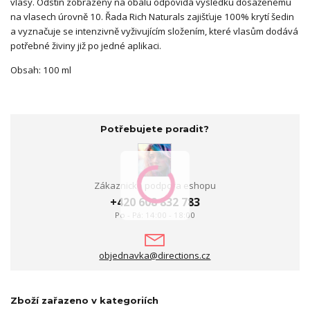
vlasy. Odstín zobrazený na obalu odpovídá výsledku dosaženému
na vlasech úrovně 10. Řada Rich Naturals zajišťuje 100% krytí šedin
a vyznačuje se intenzivně vyživujícím složením, které vlasům dodává
potřebné živiny již po jedné aplikaci.
Obsah: 100 ml
Potřebujete poradit?
Zákaznická podpora eshopu
+420 608 832 783
Po - Pá: 14:00 - 18:00
objednavka@directions.cz
Zboží zařazeno v kategoriích