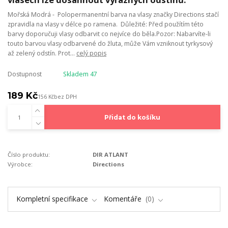
Mořská Modrá - Polopermanentní barva na vlasy značky Directions stačí
zpravidla na vlasy v délce po ramena. Důležité: Před použítím této
barvy doporučuji vlasy odbarvit co nejvíce do běla.Pozor: Nabarvíte-li
touto barvou vlasy odbarvené do žluta, může Vám vzniknout tyrkysový
až zelený odstín. Prot...
celý popis
Dostupnost
Skladem 47
189 Kč
156 Kč
bez DPH
Přidat do košíku
Číslo produktu:
DIR ATLANT
Výrobce:
Directions
Kompletní specifikace
Komentáře
0