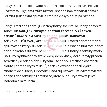
Barvy Directions dodáváme v tubách o objemu 100 ml se širokým
uzávěrem. Díky tomu může uživatel snadno nabírat barvu přímo z
kelímku. Jedna tuba zpravidla stačí na vlasy v délce po ramena.
Barvy Directions zahrnují všechny barvy spektra od Ebony po White
Toner.
Obsahují 12 různých odstínů červené, 5 různých
odstínů modré a 4 odstíny zelené, jakož i fialkovou,
šeříkovou, růžovou, oranžovou a blond.
Tmavší barvy se mohou
aplikovat na kterýkoliv odstín vlasů, čímž se dosáhne buď syté barvy
nebo lehkého zdůrazňujícího efektu. Světlejší barvy a odstíny modré
jsou určeny hlavně pro světlé vlasy nebo vlasy, které již byly předem
zesvětleny či odbarveny. Díky tomu se barvy Directions dostanou
hlouběji do vlasových folikulů, a tak ve většině případů vydrží
mnohem déle. Barvy Directions umožňují uživatelům vytvářet vlastní
neomezené odstíny a kombinace, které budou vyhovovat jejich
individuálním touhám.
Barvy nejsou testovány na zvířatech!