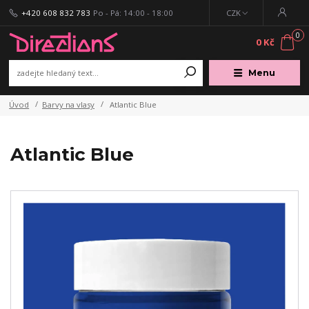
+420 608 832 783
Po - Pá: 14:00 - 18:00
CZK
0
0 Kč
Menu
Úvod
Barvy na vlasy
Atlantic Blue
Atlantic Blue