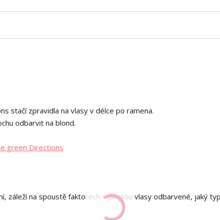
ns stačí zpravidla na vlasy v délce po ramena.
ochu odbarvit na blond.
ne green Directions
 záleží na spoustě faktorech - jak jsou vlasy odbarvené, jaký ty