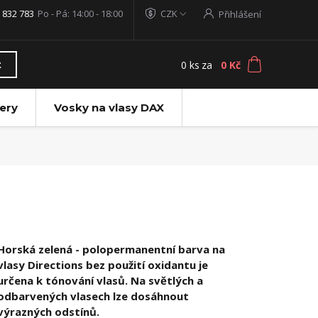
 832 783
Po - Pá: 14:00 - 18:00
CZK
Přihlášení
0
ks
za
0 Kč
t
ery
Vosky na vlasy DAX
Horská zelená - polopermanentní barva na
vlasy Directions bez použití oxidantu je
určena k tónování vlasů. Na světlých a
odbarvených vlasech lze dosáhnout
výrazných odstínů.