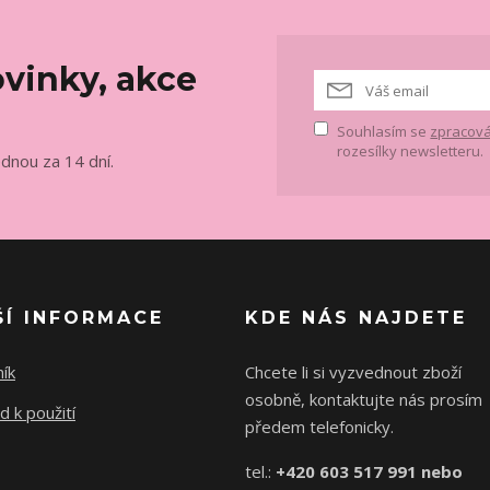
vinky, akce
Souhlasím se
zpracová
rozesílky newsletteru.
ednou za 14 dní.
ŠÍ INFORMACE
KDE NÁS NAJDETE
ík
Chcete li si vyzvednout zboží
osobně, kontaktujte nás prosím
 k použití
předem telefonicky.
tel.:
+420 603 517 991 nebo