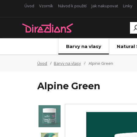
Úvod
Vzorník
Návod k použití
Jak nakupovat
Linky
Barvy na vlasy
Natural
Úvod
Barvy na vlasy
Alpine Green
Alpine Green