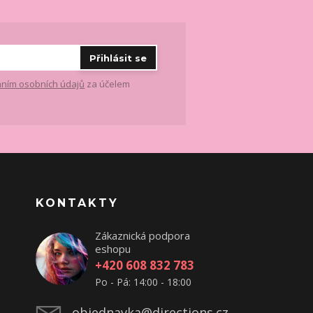
Přihlásit se
ním osobních údajů
za účelem
KONTAKTY
Zákaznická podpora
eshopu
+420 608 832 783
Po - Pá: 14:00 - 18:00
objednavka@directions.cz