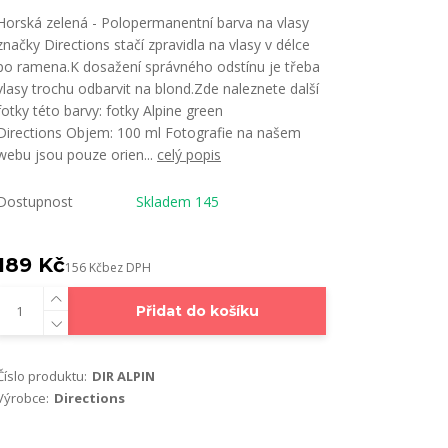
Horská zelená - Polopermanentní barva na vlasy
značky Directions stačí zpravidla na vlasy v délce
po ramena.K dosažení správného odstínu je třeba
vlasy trochu odbarvit na blond.Zde naleznete další
fotky této barvy: fotky Alpine green
Directions Objem: 100 ml Fotografie na našem
webu jsou pouze orien...
celý popis
Dostupnost
Skladem 145
189 Kč
156 Kč
bez DPH
Přidat do košíku
Číslo produktu:
DIR ALPIN
Výrobce:
Directions