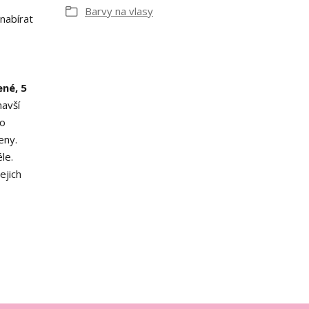
Barvy na vlasy
nabírat
ené, 5
avší
ho
eny.
le.
ejich