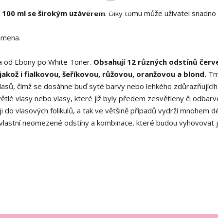
 100 ml se širokým uzávěrem
. Díky tomu může uživatel snadno 
ramena.
ra od Ebony po White Toner.
Obsahují 12 různých odstínů červ
akož i fialkovou, šeříkovou, růžovou, oranžovou a blond.
Tm
vlasů, čímž se dosáhne buď syté barvy nebo lehkého zdůrazňující
větlé vlasy nebo vlasy, které již byly předem zesvětleny či odbarv
 do vlasových folikulů, a tak ve většině případů vydrží mnohem dé
 vlastní neomezené odstíny a kombinace, které budou vyhovovat j