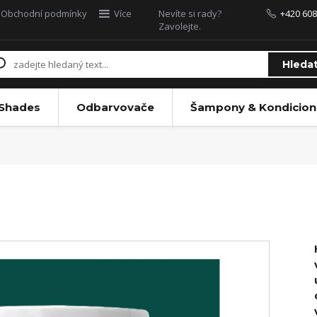
Obchodní podmínky
Více
Nevíte si rady?
+420 608
Zavolejte.
Hleda
 Shades
Odbarvovače
Šampony & Kondicion