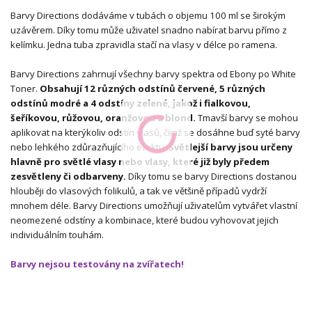
Barvy Directions dodáváme v tubách o objemu 100 ml se širokým
uzávěrem. Díky tomu může uživatel snadno nabírat barvu přímo z
kelímku. Jedna tuba zpravidla stačí na vlasy v délce po ramena.
Barvy Directions zahrnují všechny barvy spektra od Ebony po White
Toner.
Obsahují 12 různých odstínů červené, 5 různých
odstínů modré a 4 odstíny zelené, jakož i fialkovou,
šeříkovou, růžovou, oranžovou a blond.
Tmavší barvy se mohou
aplikovat na kterýkoliv odstín vlasů, čímž se dosáhne buď syté barvy
nebo lehkého zdůrazňujícího efektu.
Světlejší barvy jsou určeny
hlavně pro světlé vlasy nebo vlasy, které již byly předem
zesvětleny či odbarveny.
Díky tomu se barvy Directions dostanou
hlouběji do vlasových folikulů, a tak ve většině případů vydrží
mnohem déle. Barvy Directions umožňují uživatelům vytvářet vlastní
neomezené odstíny a kombinace, které budou vyhovovat jejich
individuálním touhám.
Barvy nejsou testovány na zvířatech!