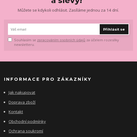
a slevy!
Můžete se kdykoli odhlásit. Zasíláme jednou za 14 dní.
Přihlásit se
Souhlasím se
zpracováním osobních údajů
za účelem rozesílky
newsletteru.
INFORMACE PRO ZÁKAZNÍKY
Jak nakupovat
Doprava zboží
Kontakt
Obchodní podmínky
Ochrana soukromí