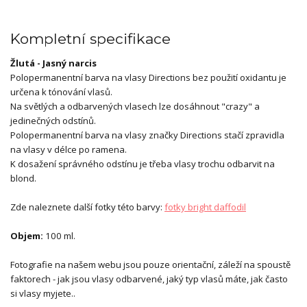
Kompletní specifikace
Žlutá - Jasný narcis
Polopermanentní barva na vlasy Directions bez použití oxidantu je
určena k tónování vlasů.
Na světlých a odbarvených vlasech lze dosáhnout "crazy" a
jedinečných odstínů.
Polopermanentní barva na vlasy značky Directions stačí zpravidla
na vlasy v délce po ramena.
K dosažení správného odstínu je třeba vlasy trochu odbarvit na
blond.
Zde naleznete další fotky této barvy:
fotky bright daffodil
Objem:
100 ml.
Fotografie na našem webu jsou pouze orientační, záleží na spoustě
faktorech - jak jsou vlasy odbarvené, jaký typ vlasů máte, jak často
si vlasy myjete..