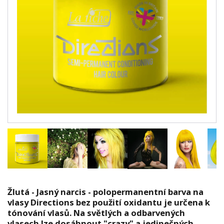
Žlutá - Jasný narcis - polopermanentní barva na
vlasy Directions bez použití oxidantu je určena k
tónování vlasů. Na světlých a odbarvených
vlasech lze dosáhnout "crazy" a jedinečných