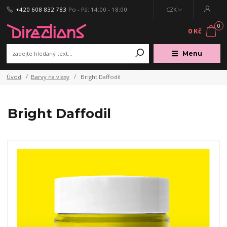
+420 608 832 783
Po - Pá: 14:00 - 18:00
CZK
0
0 Kč
Menu
Úvod
Barvy na vlasy
Bright Daffodil
Bright Daffodil