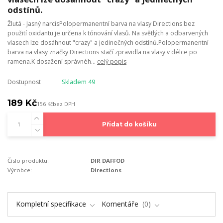
odstínů.
Žlutá - Jasný narcisPolopermanentní barva na vlasy Directions bez
použití oxidantu je určena k tónování vlasů. Na světlých a odbarvených
vlasech lze dosáhnout "crazy" a jedinečných odstínů.Polopermanentní
barva na vlasy značky Directions stačí zpravidla na vlasy v délce po
ramena.K dosažení správnéh...
celý popis
Dostupnost
Skladem 49
189 Kč
156 Kč
bez DPH
Přidat do košíku
Číslo produktu:
DIR DAFFOD
Výrobce:
Directions
Kompletní specifikace
Komentáře
0